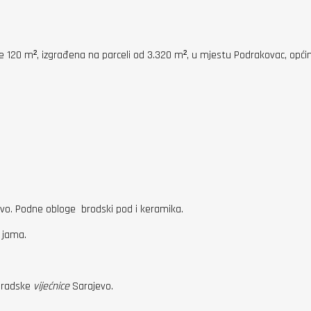
e 120 m², izgrađena na parceli od 3.320 m², u mjestu Podrakovac, općin
 drvo. Podne obloge brodski pod i keramika.
a jama.
 Gradske
vijećnice
Sarajevo.