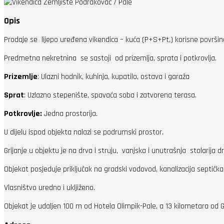
Opis
Prodaje se lijepo uređena vikendica – kuća (P+S+Pt,) korisne površin
Predmetna nekretnina se sastoji od prizemlja, sprata i potkrovlja.
Prizemlje
: Ulazni hodnik, kuhinja, kupatilo, ostava i garaža
Sprat
: Uzlazno stepenište, spavaća soba i zatvorena terasa.
Potkrovlje:
Jedna prostorija.
U dijelu ispod objekta nalazi se podrumski prostor.
Grijanje u objektu je na drva i struju, vanjska i unutrašnja stolarija
Objekat posjeduje priključak na gradski vodovod, kanalizacija septičk
Vlasništvo uredno i ukljiženo.
Objekat je udaljen 100 m od Hotela Olimpik-Pale, a 13 kilometara od