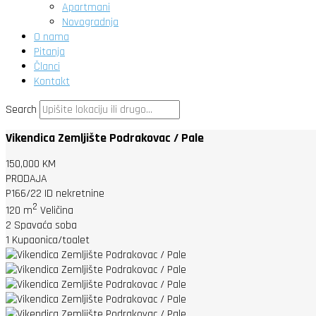
Apartmani
Novogradnja
O nama
Pitanja
Članci
Kontakt
Search
Vikendica Zemljište Podrakovac / Pale
150,000 KM
PRODAJA
P166/22
ID nekretnine
2
120 m
Veličina
2
Spavaća soba
1
Kupaonica/toalet