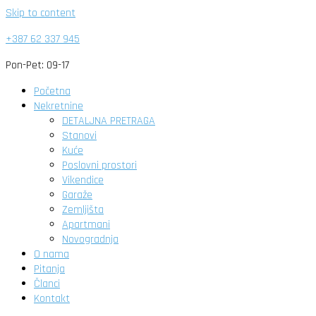
Skip to content
+387 62 337 945
Pon-Pet: 09-17
Početna
Nekretnine
DETALJNA PRETRAGA
Stanovi
Kuće
Poslovni prostori
Vikendice
Garaže
Zemljišta
Apartmani
Novogradnja
O nama
Pitanja
Članci
Kontakt