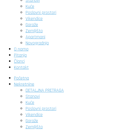
Stanovi
Kuće
Poslovni prostori
Vikendice
Garaže
Zemljišta
Apartmani
Novogradnja
O nama
Pitanja
Članci
Kontakt
Početna
Nekretnine
DETALJNA PRETRAGA
Stanovi
Kuće
Poslovni prostori
Vikendice
Garaže
Zemljišta