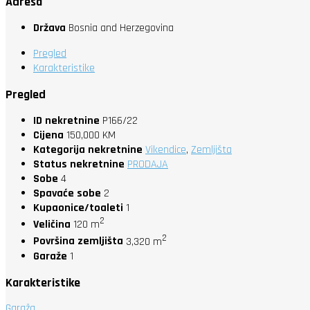
Adresa
Država
Bosnia and Herzegovina
Pregled
Karakteristike
Pregled
ID nekretnine
P166/22
Cijena
150,000 KM
Kategorija nekretnine
Vikendice
,
Zemljišta
Status nekretnine
PRODAJA
Sobe
4
Spavaće sobe
2
Kupaonice/toaleti
1
2
Veličina
120 m
2
Površina zemljišta
3,320 m
Garaže
1
Karakteristike
Garaža