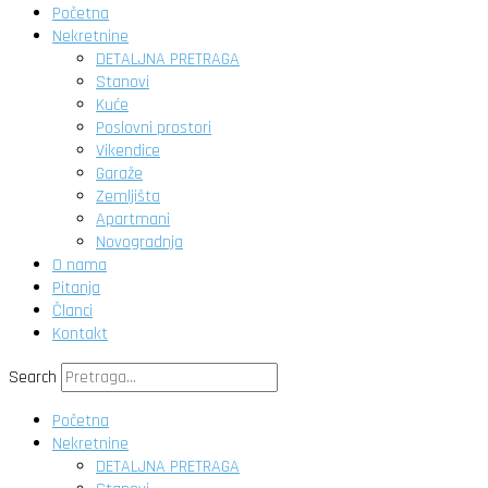
Početna
Nekretnine
DETALJNA PRETRAGA
Stanovi
Kuće
Poslovni prostori
Vikendice
Garaže
Zemljišta
Apartmani
Novogradnja
O nama
Pitanja
Članci
Kontakt
Search
Početna
Nekretnine
DETALJNA PRETRAGA