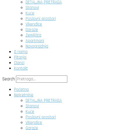
DETALJNA PRETRAGA
Stanovi
Kuće
Poslovni prostori
Vikendice
Garaže
Zemljišta
Apartmani
Novogradnja
O nama
Pitanja
Članci
Kontakt
Search
Početna
Nekretnine
DETALJNA PRETRAGA
Stanovi
Kuće
Poslovni prostori
Vikendice
Garaže