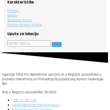
Karakteristike
Parking
Balkon
Sunčana strana
Etažno-strujno grijanje
Upute za lokaciju
Agencija Total Pro Nekretnine upisana je u Registar posrednika u
prometu nekretnina pri Privrednoj/Gospodarskoj komori Federacije
BiH
Broj u Registru posrednika: 20/2022
+387 62 337 945
kontakt@totalpronekretnine.ba
Mehremića trg 15, Sarajevo