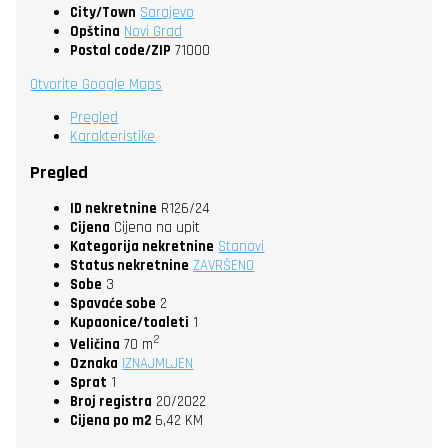
City/Town
Sarajevo
Opština
Novi Grad
Postal code/ZIP
71000
Otvorite Google Maps
Pregled
Karakteristike
Pregled
ID nekretnine
R126/24
Cijena
Cijena na upit
Kategorija nekretnine
Stanovi
Status nekretnine
ZAVRŠENO
Sobe
3
Spavaće sobe
2
Kupaonice/toaleti
1
2
Veličina
70 m
Oznaka
IZNAJMLJEN
Sprat
1
Broj registra
20/2022
Cijena po m2
6,42 KM