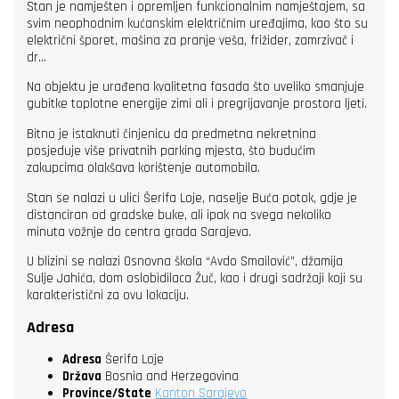
Stan je namješten i opremljen funkcionalnim namještajem, sa
svim neophodnim kućanskim električnim uređajima, kao što su
električni šporet, mašina za pranje veša, frižider, zamrzivač i
dr…
Na objektu je urađena kvalitetna fasada što uveliko smanjuje
gubitke toplotne energije zimi ali i pregrijavanje prostora ljeti.
Bitno je istaknuti činjenicu da predmetna nekretnina
posjeduje više privatnih parking mjesta, što budućim
zakupcima olakšava korištenje automobila.
Stan se nalazi u ulici Šerifa Loje, naselje Buća potok, gdje je
distanciran od gradske buke, ali ipak na svega nekoliko
minuta vožnje do centra grada Sarajeva.
U blizini se nalazi Osnovna škola “Avdo Smailović”, džamija
Sulje Jahića, dom oslobidilaca Žuč, kao i drugi sadržaji koji su
karakteristični za ovu lokaciju.
Adresa
Adresa
Šerifa Loje
Država
Bosnia and Herzegovina
Province/State
Kanton Sarajevo