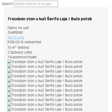
Search
Trosoban stan u kući Šerifa Loje / Buća potok
Cijena na upit
ZAVRŠENO
Šerifa Loje
R126/24
ID nekretnine
2
70 m
Veličina
2
Spavaća soba
1
Kupaonica/toalet