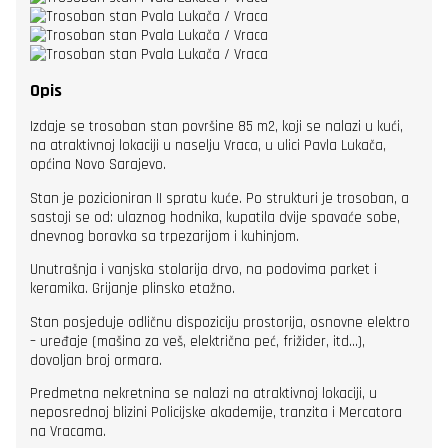
Opis
Izdaje se trosoban stan površine 85 m2, koji se nalazi u kući,
na atraktivnoj lokaciji u naselju Vraca, u ulici Pavla Lukača,
općina Novo Sarajevo.
Stan je pozicioniran II spratu kuće. Po strukturi je trosoban, a
sastoji se od: ulaznog hodnika, kupatila dvije spavaće sobe,
dnevnog boravka sa trpezarijom i kuhinjom.
Unutrašnja i vanjska stolarija drvo, na podovima parket i
keramika. Grijanje plinsko etažno.
Stan posjeduje odličnu dispoziciju prostorija, osnovne elektro
– uređaje (mašina za veš, električna peć, frižider, itd…),
dovoljan broj ormara.
Predmetna nekretnina se nalazi na atraktivnoj lokaciji, u
neposrednoj blizini Policijske akademije, tranzita i Mercatora
na Vracama.