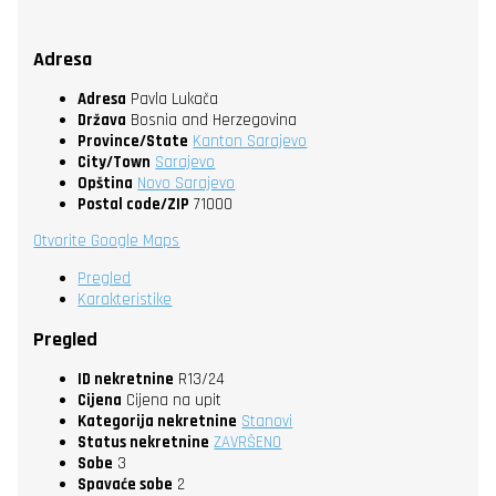
Adresa
Adresa
Pavla Lukača
Država
Bosnia and Herzegovina
Province/State
Kanton Sarajevo
City/Town
Sarajevo
Opština
Novo Sarajevo
Postal code/ZIP
71000
Otvorite Google Maps
Pregled
Karakteristike
Pregled
ID nekretnine
R13/24
Cijena
Cijena na upit
Kategorija nekretnine
Stanovi
Status nekretnine
ZAVRŠENO
Sobe
3
Spavaće sobe
2