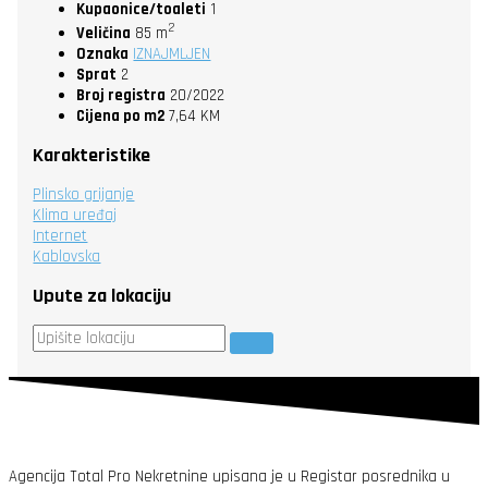
Kupaonice/toaleti
1
2
Veličina
85 m
Oznaka
IZNAJMLJEN
Sprat
2
Broj registra
20/2022
Cijena po m2
7,64 KM
Karakteristike
Plinsko grijanje
Klima uređaj
Internet
Kablovska
Upute za lokaciju
Agencija Total Pro Nekretnine upisana je u Registar posrednika u