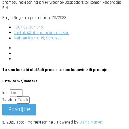
prometu nekretnina pri Privrednoj/Gospodarskoj komori Federacije
BiH
Broj u Registru posrednika: 20/2022
+387 62 337 945
kontakt@totalpronekretnine.ba
Mehremića trg 15, Sarajevo
Tu smo kako bi olakšali proces tokom kupovine ili prodaje
Ostavite svoj kontakt
Ime
Telefon
Pošaljite
© 2023 Total Pro Nekretnine / Powered by
Biznis Market