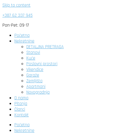
Skip to content
+387 62 337 945
Pon-Pet: 09-17
Početna
Nekretnine
DETALJNA PRETRAGA
Stanovi
Kuće
Poslovni prostori
Vikendice
Garaže
Zemljišta
Apartmani
Novogradnja
O nama
Pitanja
Članci
Kontakt
Početna
Nekretnine