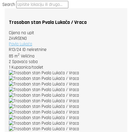
Search
Trosoban stan Pvala Lukača / Vraca
Cijena na upit
ZAVRŠENO
Pavla Lukača
R13/24
ID nekretnine
2
85 m
Veličina
2
Spavaća soba
1
Kupaonica/toalet