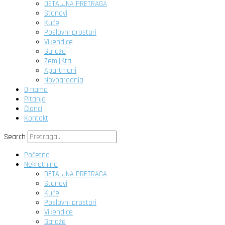
DETALJNA PRETRAGA
Stanovi
Kuće
Poslovni prostori
Vikendice
Garaže
Zemljišta
Apartmani
Novogradnja
O nama
Pitanja
Članci
Kontakt
Search
Početna
Nekretnine
DETALJNA PRETRAGA
Stanovi
Kuće
Poslovni prostori
Vikendice
Garaže