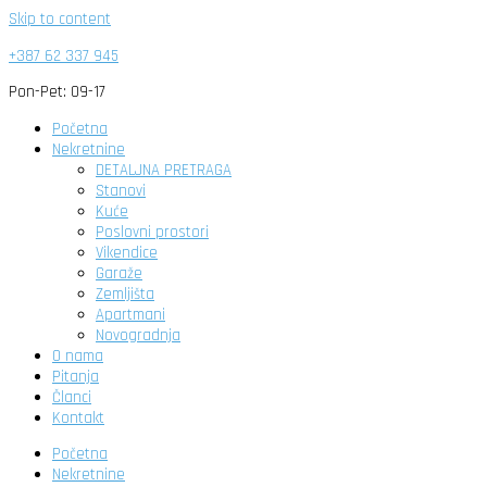
Skip to content
+387 62 337 945
Pon-Pet: 09-17
Početna
Nekretnine
DETALJNA PRETRAGA
Stanovi
Kuće
Poslovni prostori
Vikendice
Garaže
Zemljišta
Apartmani
Novogradnja
O nama
Pitanja
Članci
Kontakt
Početna
Nekretnine