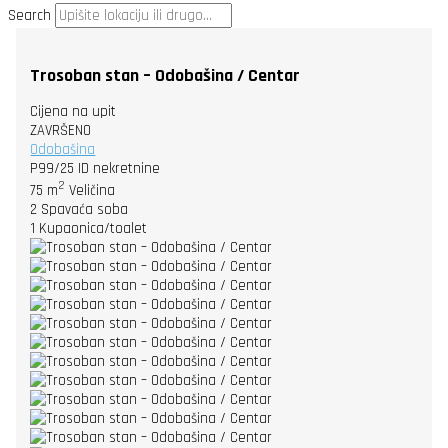
Search
Trosoban stan – Odobašina / Centar
Cijena na upit
ZAVRŠENO
Odobašina
P99/25
ID nekretnine
2
75 m
Veličina
2
Spavaća soba
1
Kupaonica/toalet