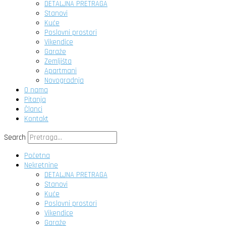
DETALJNA PRETRAGA
Stanovi
Kuće
Poslovni prostori
Vikendice
Garaže
Zemljišta
Apartmani
Novogradnja
O nama
Pitanja
Članci
Kontakt
Search
Početna
Nekretnine
DETALJNA PRETRAGA
Stanovi
Kuće
Poslovni prostori
Vikendice
Garaže