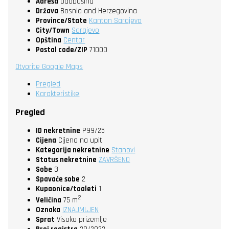
Adresa
Odobašina
Država
Bosnia and Herzegovina
Province/State
Kanton Sarajevo
City/Town
Sarajevo
Opština
Centar
Postal code/ZIP
71000
Otvorite Google Maps
Pregled
Karakteristike
Pregled
ID nekretnine
P99/25
Cijena
Cijena na upit
Kategorija nekretnine
Stanovi
Status nekretnine
ZAVRŠENO
Sobe
3
Spavaće sobe
2
Kupaonice/toaleti
1
2
Veličina
75 m
Oznaka
IZNAJMLJEN
Sprat
Visoko prizemlje