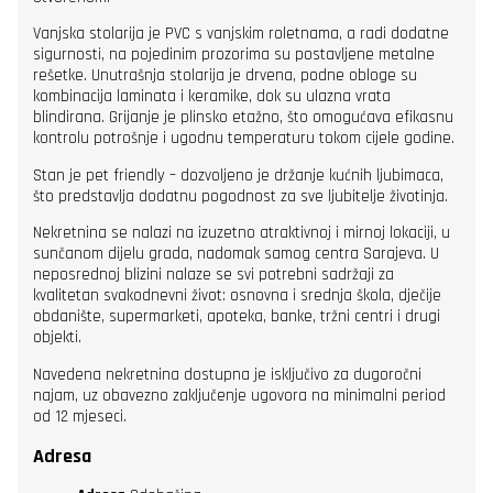
Vanjska stolarija je PVC s vanjskim roletnama, a radi dodatne
sigurnosti, na pojedinim prozorima su postavljene metalne
rešetke. Unutrašnja stolarija je drvena, podne obloge su
kombinacija laminata i keramike, dok su ulazna vrata
blindirana. Grijanje je plinsko etažno, što omogućava efikasnu
kontrolu potrošnje i ugodnu temperaturu tokom cijele godine.
Stan je pet friendly – dozvoljeno je držanje kućnih ljubimaca,
što predstavlja dodatnu pogodnost za sve ljubitelje životinja.
Nekretnina se nalazi na izuzetno atraktivnoj i mirnoj lokaciji, u
sunčanom dijelu grada, nadomak samog centra Sarajeva. U
neposrednoj blizini nalaze se svi potrebni sadržaji za
kvalitetan svakodnevni život: osnovna i srednja škola, dječije
obdanište, supermarketi, apoteka, banke, tržni centri i drugi
objekti.
Navedena nekretnina dostupna je isključivo za dugoročni
najam, uz obavezno zaključenje ugovora na minimalni period
od 12 mjeseci.
Adresa