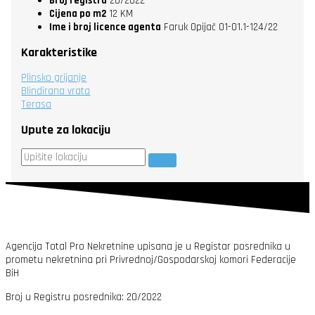
Broj registra
20/2022
Cijena po m2
12 KM
Ime i broj licence agenta
Faruk Opijač 01-01.1-124/22
Karakteristike
Plinsko grijanje
Blindirana vrata
Terasa
Upute za lokaciju
Agencija Total Pro Nekretnine upisana je u Registar posrednika u
prometu nekretnina pri Privrednoj/Gospodarskoj komori Federacije
BiH
Broj u Registru posrednika: 20/2022