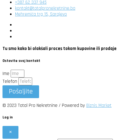
+387 62 337 945
kontakt@totalpronekretnine.ba
Mehremića trg 15, Sarajevo
Tu smo kako bi olakšali proces tokom kupovine ili prodaje
Ostavite svoj kontakt
Ime
Telefon
Pošaljite
© 2023 Total Pro Nekretnine / Powered by
Biznis Market
Log in
×