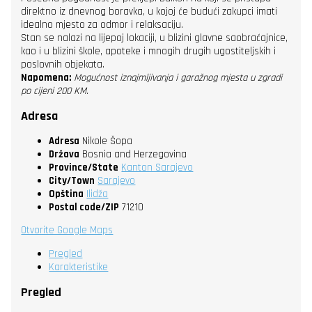
direktno iz dnevnog boravka, u kojoj će budući zakupci imati
idealno mjesto za odmor i relaksaciju.
Stan se nalazi na lijepoj lokaciji, u blizini glavne saobraćajnice,
kao i u blizini škole, apoteke i mnogih drugih ugostiteljskih i
poslovnih objekata.
Napomena:
Mogućnost iznajmljivanja i garažnog mjesta u zgradi
po cijeni 200 KM.
Adresa
Adresa
Nikole Šopa
Država
Bosnia and Herzegovina
Province/State
Kanton Sarajevo
City/Town
Sarajevo
Opština
Ilidža
Postal code/ZIP
71210
Otvorite Google Maps
Pregled
Karakteristike
Pregled