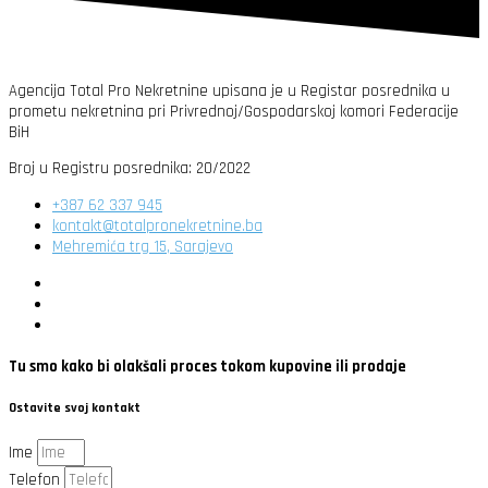
Agencija Total Pro Nekretnine upisana je u Registar posrednika u
prometu nekretnina pri Privrednoj/Gospodarskoj komori Federacije
BiH
Broj u Registru posrednika: 20/2022
+387 62 337 945
kontakt@totalpronekretnine.ba
Mehremića trg 15, Sarajevo
Tu smo kako bi olakšali proces tokom kupovine ili prodaje
Ostavite svoj kontakt
Ime
Telefon