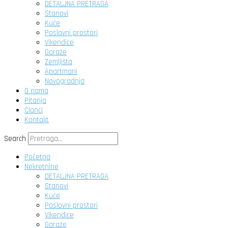
DETALJNA PRETRAGA
Stanovi
Kuće
Poslovni prostori
Vikendice
Garaže
Zemljišta
Apartmani
Novogradnja
O nama
Pitanja
Članci
Kontakt
Search
Početna
Nekretnine
DETALJNA PRETRAGA
Stanovi
Kuće
Poslovni prostori
Vikendice
Garaže