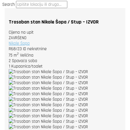
Search
Trosoban stan Nikole Šopa / Stup – IZVOR
Cijena na upit
ZAVRŠENO
Nikole Šopa
R68/23
ID nekretnine
2
75 m
Veličina
2
Spavaća soba
1
Kupaonica/toalet