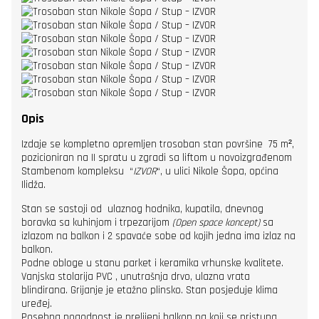
Opis
Izdaje se kompletno opremljen trosoban stan površine 75 m²,
pozicioniran na II spratu u zgradi sa liftom u novoizgrađenom
Stambenom kompleksu “
IZVOR
“, u ulici Nikole Šopa, općina
Ilidža.
Stan se sastoji od ulaznog hodnika, kupatila, dnevnog
boravka sa kuhinjom i trpezarijom
(Open space koncept)
sa
izlazom na balkon i 2 spavaće sobe od kojih jedna ima izlaz na
balkon.
Podne obloge u stanu parket i keramika vrhunske kvalitete.
Vanjska stolarija PVC , unutrašnja drvo, ulazna vrata
blindirana. Grijanje je etažno plinsko. Stan posjeduje klima
uređej.
Posebna pogodnost je prelijepi balkon na koji se pristupa