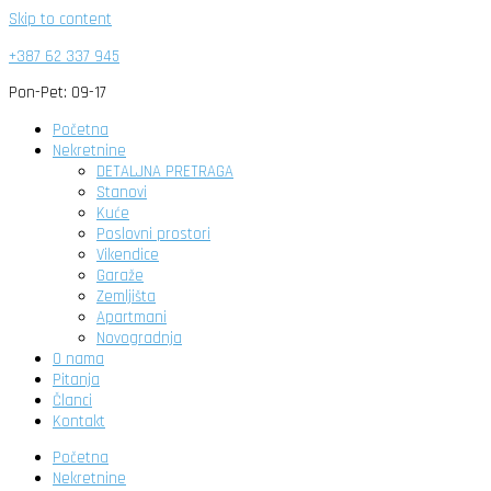
Skip to content
+387 62 337 945
Pon-Pet: 09-17
Početna
Nekretnine
DETALJNA PRETRAGA
Stanovi
Kuće
Poslovni prostori
Vikendice
Garaže
Zemljišta
Apartmani
Novogradnja
O nama
Pitanja
Članci
Kontakt
Početna
Nekretnine