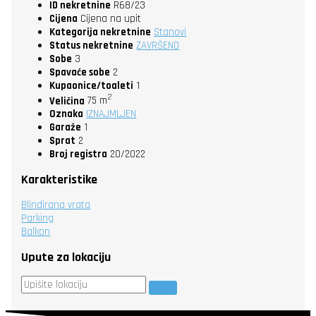
ID nekretnine
R68/23
Cijena
Cijena na upit
Kategorija nekretnine
Stanovi
Status nekretnine
ZAVRŠENO
Sobe
3
Spavaće sobe
2
Kupaonice/toaleti
1
2
Veličina
75 m
Oznaka
IZNAJMLJEN
Garaže
1
Sprat
2
Broj registra
20/2022
Karakteristike
Blindirana vrata
Parking
Balkon
Upute za lokaciju