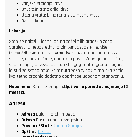
Vanjska stolarija: drvo
Unutrašnja stolarija: drvo
Ulazna vrata: blindirana sigurnosna vrata
Dva balkona
Lokacija
Stan se nalazi u jednoj od najpoželjnijih gradskih zona
Sarajeva, u neposrednoj blizini Ambasade Kine, više
trgovačkih centara i supermarketa, restorana, autobuske
stanice, osnovne škole, apoteke i pošte. Zahvaljujući odličnoj
saobraćajnoj povezanosti, do strogog centra grada moguće
je stići za svega nekoliko minuta vožnje, dok mirno okruženje i
kvalitetna gradnja dodatno doprinose ugodnom stanovanju.
Napomena:
Stan se izdaje
isključivo na period od najmanje 12
mjeseci
.
Adresa
Adresa
Dajanli Ibrahim-bega
Država
Bosnia and Herzegovina
Province/State
Kanton Sarajevo
Opština
Centar