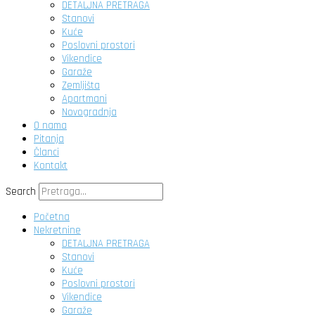
DETALJNA PRETRAGA
Stanovi
Kuće
Poslovni prostori
Vikendice
Garaže
Zemljišta
Apartmani
Novogradnja
O nama
Pitanja
Članci
Kontakt
Search
Početna
Nekretnine
DETALJNA PRETRAGA
Stanovi
Kuće
Poslovni prostori
Vikendice
Garaže