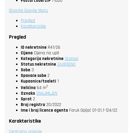
Postal code/ZIP
71000
Otvorite Google Maps
Pregled
Karakteristike
Pregled
ID nekretnine
R41/26
Cijena
Cijena na upit
Kategorija nekretnine
Stanovi
Status nekretnine
ZAVRŠENO
Sobe
3
Spavaće sobe
2
Kupaonice/toaleti
1
2
Veličina
64 m
Oznaka
IZNAJMLJEN
Sprat
2
Broj registra
20/2022
Ime i broj licence agenta
Faruk Opijač 01-01.1-124/22
Karakteristike
Centralno grijanje