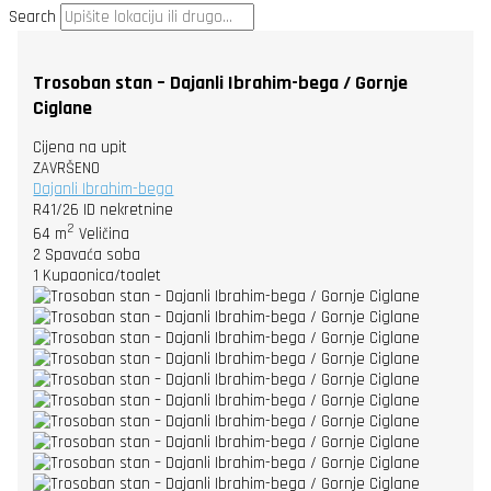
Search
Trosoban stan – Dajanli Ibrahim-bega / Gornje
Ciglane
Cijena na upit
ZAVRŠENO
Dajanli Ibrahim-bega
R41/26
ID nekretnine
2
64 m
Veličina
2
Spavaća soba
1
Kupaonica/toalet