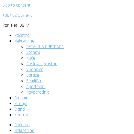
Skip to content
+387 62 337 945
Pon-Pet: 09-17
Početna
Nekretnine
DETALJNA PRETRAGA
Stanovi
Kuće
Poslovni prostori
Vikendice
Garaže
Zemljišta
Apartmani
Novogradnja
O nama
Pitanja
Članci
Kontakt
Početna
Nekretnine