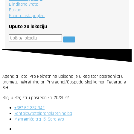
Blindirana vrata
Balkon
Panoramski pogled
Upute za lokaciju
Agencija Total Pro Nekretnine upisana je u Registar posrednika u
prometu nekretnina pri Privrednoj/Gospodarskoj komori Federacije
BiH
Broj u Registru posrednika: 20/2022
+387 62 337 945
kontakt@totalpronekretnine.ba
Mehremića trg 15, Sarajevo