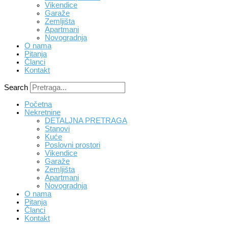
DETALJNA PRETRAGA
Stanovi
Kuće
Poslovni prostori
Vikendice
Garaže
Zemljišta
Apartmani
Novogradnja
O nama
Pitanja
Članci
Kontakt
Search
Početna
Nekretnine
DETALJNA PRETRAGA
Stanovi
Kuće
Poslovni prostori
Vikendice
Garaže