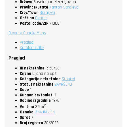
Država
Bosnia and Herzegovina
Province/State
Kanton Sarajevo
City/Town
Sarajevo
Opština
Centar
Postal code/ZIP
71000
Otvorite Google Maps
Pregled
Karakteristike
Pregled
ID nekretnine
R158/23
Cijena
Cijena na upit
Kategorija nekretnine
Stanovi
Status nekretnine
ZAVRŠENO
Sobe
1
Kupaonice/toaleti
1
Godina izgradnje
1970
2
Veličina
39 m
Oznaka
IZNAJMLJEN
Sprat
7
Broj registra
20/2022