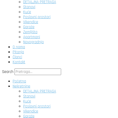
DETALJNA PRETRAGA
Stanovi
Kuće
Poslovni prostori
Vikendice
Garaže
Zemljišta
Apartmani
Novogradnja
O nama
Pitanja
Članci
Kontakt
Search
Početna
Nekretnine
DETALJNA PRETRAGA
Stanovi
Kuće
Poslovni prostori
Vikendice
Garaže