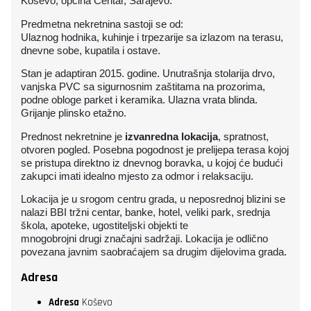
Koševo, općina Centar, Sarajevo.
Predmetna nekretnina sastoji se od:
Ulaznog hodnika, kuhinje i trpezarije sa izlazom na terasu,
dnevne sobe, kupatila i ostave.
Stan je adaptiran 2015. godine. Unutrašnja stolarija drvo,
vanjska PVC sa sigurnosnim zaštitama na prozorima,
podne obloge parket i keramika. Ulazna vrata blinda.
Grijanje plinsko etažno.
Prednost nekretnine je
izvanredna lokacija
, spratnost,
otvoren pogled. Posebna pogodnost je prelijepa terasa kojoj
se pristupa direktno iz dnevnog boravka, u kojoj će budući
zakupci imati idealno mjesto za odmor i relaksaciju.
Lokacija je u srogom centru grada, u neposrednoj blizini se
nalazi BBI tržni centar, banke, hotel, veliki park, srednja
škola, apoteke, ugostiteljski objekti te
mnogobrojni drugi značajni sadržaji. Lokacija je odlično
povezana javnim saobraćajem sa drugim dijelovima grada.
Adresa
Adresa
Koševo