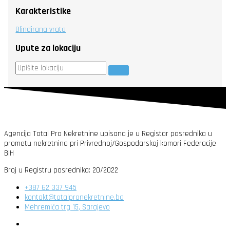
Karakteristike
Blindirana vrata
Upute za lokaciju
Agencija Total Pro Nekretnine upisana je u Registar posrednika u
prometu nekretnina pri Privrednoj/Gospodarskoj komori Federacije
BiH
Broj u Registru posrednika: 20/2022
+387 62 337 945
kontakt@totalpronekretnine.ba
Mehremića trg 15, Sarajevo