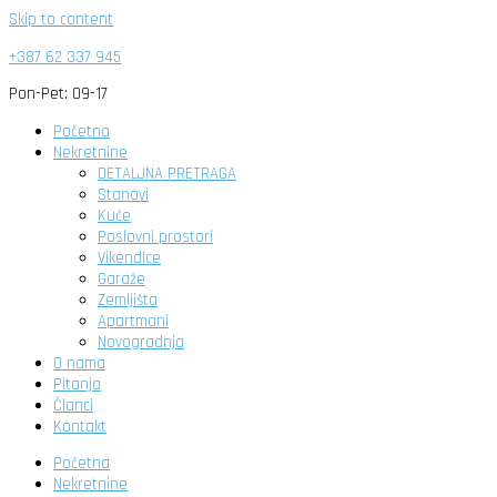
Skip to content
+387 62 337 945
Pon-Pet: 09-17
Početna
Nekretnine
DETALJNA PRETRAGA
Stanovi
Kuće
Poslovni prostori
Vikendice
Garaže
Zemljišta
Apartmani
Novogradnja
O nama
Pitanja
Članci
Kontakt
Početna
Nekretnine