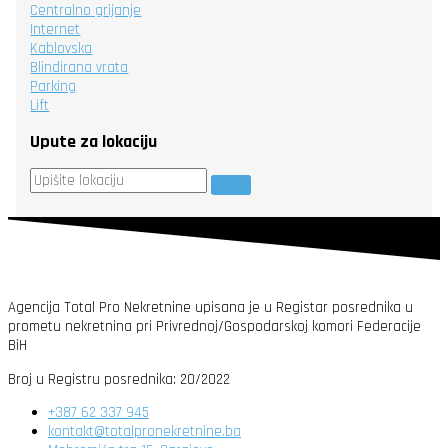
Centralno grijanje
Internet
Kablovska
Blindirana vrata
Parking
Lift
Upute za lokaciju
Agencija Total Pro Nekretnine upisana je u Registar posrednika u
prometu nekretnina pri Privrednoj/Gospodarskoj komori Federacije
BiH
Broj u Registru posrednika: 20/2022
+387 62 337 945
kontakt@totalpronekretnine.ba