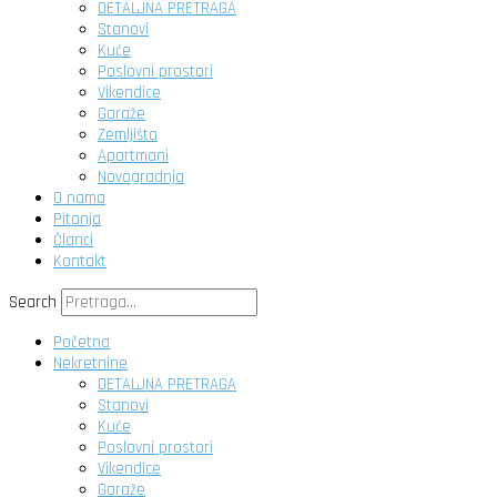
DETALJNA PRETRAGA
Stanovi
Kuće
Poslovni prostori
Vikendice
Garaže
Zemljišta
Apartmani
Novogradnja
O nama
Pitanja
Članci
Kontakt
Search
Početna
Nekretnine
DETALJNA PRETRAGA
Stanovi
Kuće
Poslovni prostori
Vikendice
Garaže