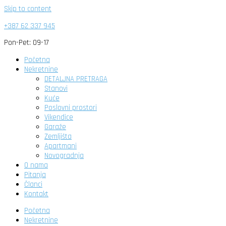
Skip to content
+387 62 337 945
Pon-Pet: 09-17
Početna
Nekretnine
DETALJNA PRETRAGA
Stanovi
Kuće
Poslovni prostori
Vikendice
Garaže
Zemljišta
Apartmani
Novogradnja
O nama
Pitanja
Članci
Kontakt
Početna
Nekretnine