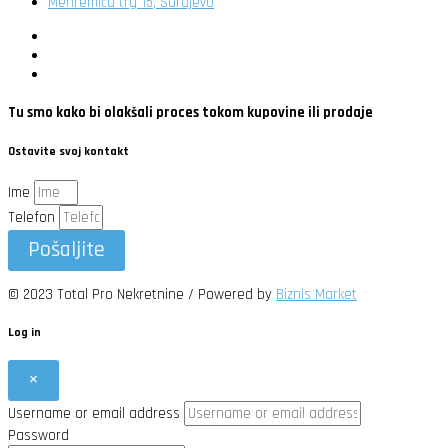
Mehremića trg 15, Sarajevo
Tu smo kako bi olakšali proces tokom kupovine ili prodaje
Ostavite svoj kontakt
Ime
Telefon
Pošaljite
© 2023 Total Pro Nekretnine / Powered by
Biznis Market
Log in
×
Username or email address
Password