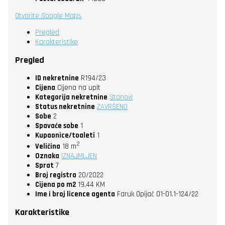
Otvorite Google Maps
Pregled
Karakteristike
Pregled
ID nekretnine
R194/23
Cijena
Cijena na upit
Kategorija nekretnine
Stanovi
Status nekretnine
ZAVRŠENO
Sobe
2
Spavaće sobe
1
Kupaonice/toaleti
1
2
Veličina
18 m
Oznaka
IZNAJMLJEN
Sprat
7
Broj registra
20/2022
Cijena po m2
19,44 KM
Ime i broj licence agenta
Faruk Opijač 01-01.1-124/22
Karakteristike