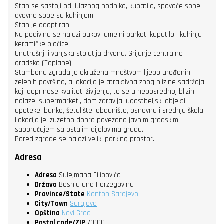
Stan se sastoji od: Ulaznog hodnika, kupatila, spavaće sobe i
dvevne sobe sa kuhinjom.
Stan je adaptiran.
Na podivina se nalazi bukov lamelni parket, kupatilo i kuhinja
keramičke pločice.
Unutrašnji i vanjska stolatija drvena. Grijanje centralno
gradsko (Toplane).
Stambena zgrada je okružena mnoštvom lijepo uređenih
zelenih površina, a lokacija je atraktivna zbog blizine sadržaja
koji doprinose kvaliteti življenja, te se u neposrednoj blizini
nalaze: supermarketi, dom zdravlja, ugostiteljski objekti,
apoteke, banke, šetalište, obdanište, osnovna i srednja škola.
Lokacija je izuzetno dobro povezana javnim gradskim
saobraćajem sa ostalim dijelovima grada.
Pored zgrade se nalazi veliki parking prostor.
Adresa
Adresa
Sulejmana Filipovića
Država
Bosnia and Herzegovina
Province/State
Kanton Sarajevo
City/Town
Sarajevo
Opština
Novi Grad
Postal code/ZIP
71000