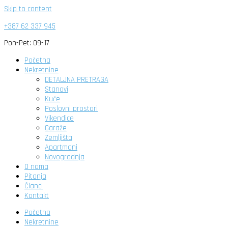
Skip to content
+387 62 337 945
Pon-Pet: 09-17
Početna
Nekretnine
DETALJNA PRETRAGA
Stanovi
Kuće
Poslovni prostori
Vikendice
Garaže
Zemljišta
Apartmani
Novogradnja
O nama
Pitanja
Članci
Kontakt
Početna
Nekretnine