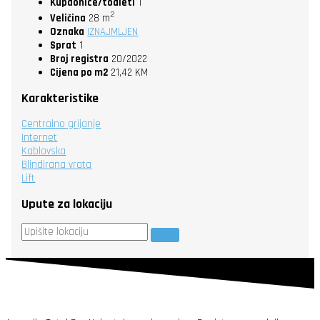
Kupaonice/toaleti
1
2
Veličina
28 m
Oznaka
IZNAJMLJEN
Sprat
1
Broj registra
20/2022
Cijena po m2
21,42 KM
Karakteristike
Centralno grijanje
Internet
Kablovska
Blindirana vrata
Lift
Upute za lokaciju