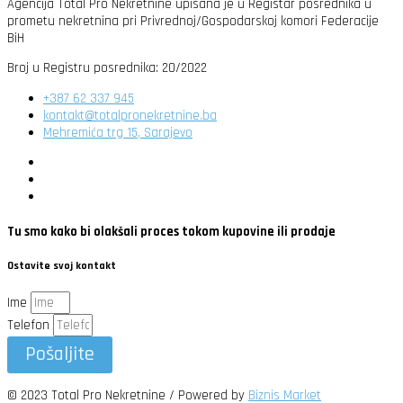
Agencija Total Pro Nekretnine upisana je u Registar posrednika u
prometu nekretnina pri Privrednoj/Gospodarskoj komori Federacije
BiH
Broj u Registru posrednika: 20/2022
+387 62 337 945
kontakt@totalpronekretnine.ba
Mehremića trg 15, Sarajevo
Tu smo kako bi olakšali proces tokom kupovine ili prodaje
Ostavite svoj kontakt
Ime
Telefon
Pošaljite
© 2023 Total Pro Nekretnine / Powered by
Biznis Market