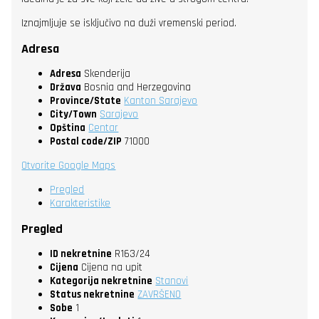
Iznajmljuje se isključivo na duži vremenski period.
Adresa
Adresa
Skenderija
Država
Bosnia and Herzegovina
Province/State
Kanton Sarajevo
City/Town
Sarajevo
Opština
Centar
Postal code/ZIP
71000
Otvorite Google Maps
Pregled
Karakteristike
Pregled
ID nekretnine
R163/24
Cijena
Cijena na upit
Kategorija nekretnine
Stanovi
Status nekretnine
ZAVRŠENO
Sobe
1