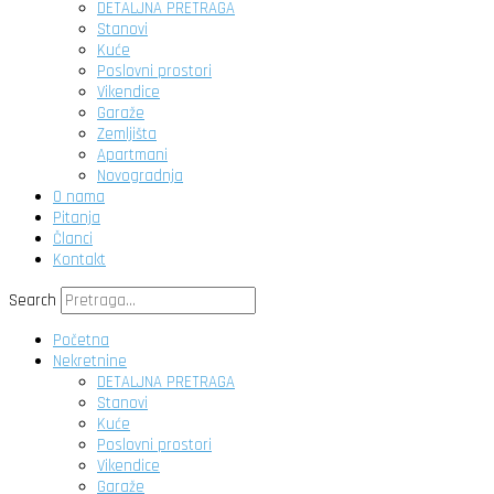
DETALJNA PRETRAGA
Stanovi
Kuće
Poslovni prostori
Vikendice
Garaže
Zemljišta
Apartmani
Novogradnja
O nama
Pitanja
Članci
Kontakt
Search
Početna
Nekretnine
DETALJNA PRETRAGA
Stanovi
Kuće
Poslovni prostori
Vikendice
Garaže