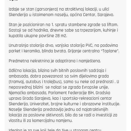
Izdaje se stan (garsonjera) na atraktivnoj lokaciji, u ulici
Skenderija u istoimenom naselju, općina Centar, Sarajevo.
Stan je pozicioniran na 1. spratu stambene zgrade sa liftom.
Sastoji se od hodnika, dnevne sobe sa trpezarijom, kuhinje i
kupatila ukupne površine 28 m2.
Unutrašnja stolarija drvo, vanjska stolarija PVC, na podovima
parket i keramika, blinda bvrata. Grijanje centralno “Toplane”.
Predmetna nekretnina je adaptirana i namještena.
Odlična lokacija, blizina svih bitnih poslovnih sadržaja i
ambasada, dobra povezanost sa svim dijelovima grada
(tramvaj, autobus i trolejbus), samo su neke od prednosti . U
neposrednoj blizini se nalazi se zgrada Evropske unije,
Njemačka ambasada, Parlament Federacije BiH, Gradska
uprava Grada Sarajeva, kao i sportsko-rekreacioni centar
Skenderija, Univerzitet, brojne kulturne i obrazovne institucije.
Naselje Skenderija predstavlja jednu od najatraktivnijih
lokacija za poslovne aktivnosti, bilo da se radi o investiciji za
vlastitu ili za komercijalnu namjenu.
Idealna je za sve koji žele da žive u strogom centru.