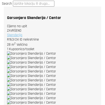
Search
Garsonjera Skenderija / Centar
Cijena na upit
ZAVRŠENO
Skenderija
R163/24
ID nekretnine
2
28 m
Veličina
1
Kupaonica/toalet