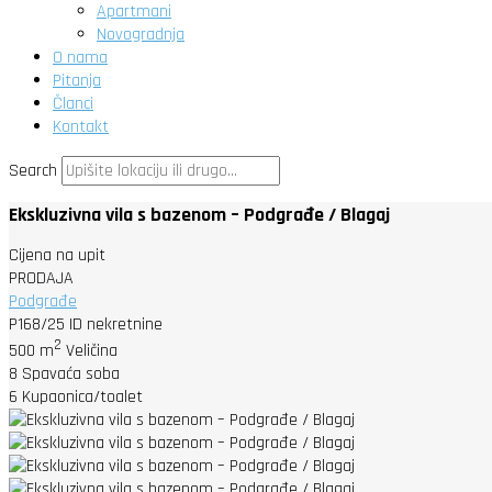
Apartmani
Novogradnja
O nama
Pitanja
Članci
Kontakt
Search
Ekskluzivna vila s bazenom – Podgrađe / Blagaj
Cijena na upit
PRODAJA
Podgrađe
P168/25
ID nekretnine
2
500 m
Veličina
8
Spavaća soba
6
Kupaonica/toalet