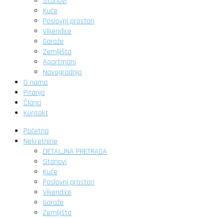
Stanovi
Kuće
Poslovni prostori
Vikendice
Garaže
Zemljišta
Apartmani
Novogradnja
O nama
Pitanja
Članci
Kontakt
Početna
Nekretnine
DETALJNA PRETRAGA
Stanovi
Kuće
Poslovni prostori
Vikendice
Garaže
Zemljišta