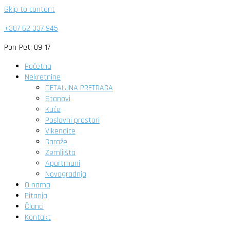
Skip to content
+387 62 337 945
Pon-Pet: 09-17
Početna
Nekretnine
DETALJNA PRETRAGA
Stanovi
Kuće
Poslovni prostori
Vikendice
Garaže
Zemljišta
Apartmani
Novogradnja
O nama
Pitanja
Članci
Kontakt