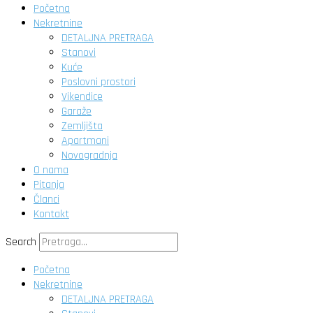
Početna
Nekretnine
DETALJNA PRETRAGA
Stanovi
Kuće
Poslovni prostori
Vikendice
Garaže
Zemljišta
Apartmani
Novogradnja
O nama
Pitanja
Članci
Kontakt
Search
Početna
Nekretnine
DETALJNA PRETRAGA