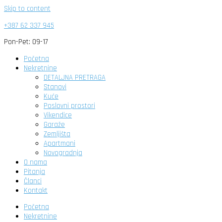
Skip to content
+387 62 337 945
Pon-Pet: 09-17
Početna
Nekretnine
DETALJNA PRETRAGA
Stanovi
Kuće
Poslovni prostori
Vikendice
Garaže
Zemljišta
Apartmani
Novogradnja
O nama
Pitanja
Članci
Kontakt
Početna
Nekretnine