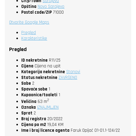
City/Town
Sarajevo
Opština
Novo Sarajevo
Postal code/ZIP
71000
Otvorite Google Maps
Pregled
Karakteristike
Pregled
ID nekretnine
R11/25
Cijena
Cijena na upit
Kategorija nekretnine
Stanovi
Status nekretnine
ZAVRŠENO
Sobe
2
Spavaće sobe
1
Kupaonice/toaleti
1
2
Veličina
63 m
Oznaka
IZNAJMLJEN
Sprat
2
Broj registra
20/2022
Cijena po m2
19,04 KM
Ime i broj licence agenta
Faruk Opijač 01-01.1-124/22