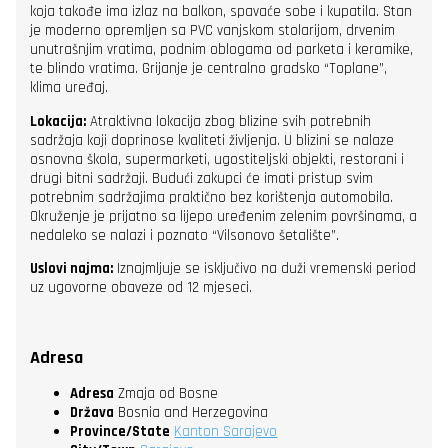
koja takođe ima izlaz na balkon, spavaće sobe i kupatila. Stan
je moderno opremljen sa PVC vanjskom stolarijom, drvenim
unutrašnjim vratima, podnim oblogama od parketa i keramike,
te blindo vratima. Grijanje je centralno gradsko “Toplane”,
klima uređaj.
Lokacija:
Atraktivna lokacija zbog blizine svih potrebnih
sadržaja koji doprinose kvaliteti življenja. U blizini se nalaze
osnovna škola, supermarketi, ugostiteljski objekti, restorani i
drugi bitni sadržaji. Budući zakupci će imati pristup svim
potrebnim sadržajima praktično bez korištenja automobila.
Okruženje je prijatno sa lijepo uređenim zelenim površinama, a
nedaleko se nalazi i poznato “Vilsonovo šetalište”.
Uslovi najma:
Iznajmljuje se isključivo na duži vremenski period
uz ugovorne obaveze od 12 mjeseci.
Adresa
Adresa
Zmaja od Bosne
Država
Bosnia and Herzegovina
Province/State
Kanton Sarajevo