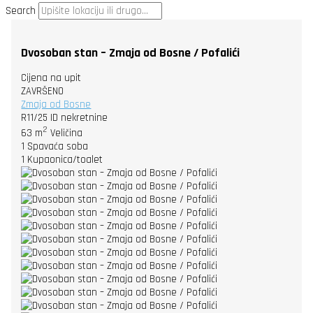
Search
Dvosoban stan – Zmaja od Bosne / Pofalići
Cijena na upit
ZAVRŠENO
Zmaja od Bosne
R11/25
ID nekretnine
2
63 m
Veličina
1
Spavaća soba
1
Kupaonica/toalet