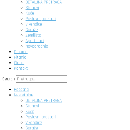
DETALJNA PRETRAGA
Stanovi
Kuće
Poslovni prostori
Vikendice
Garaže
Zemljišta
Apartmani
Novogradnja
O nama
Pitanja
Članci
Kontakt
Search
Početna
Nekretnine
DETALJNA PRETRAGA
Stanovi
Kuće
Poslovni prostori
Vikendice
Garaže