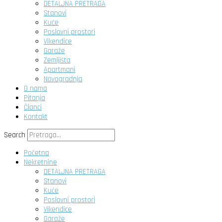
DETALJNA PRETRAGA
Stanovi
Kuće
Poslovni prostori
Vikendice
Garaže
Zemljišta
Apartmani
Novogradnja
O nama
Pitanja
Članci
Kontakt
Search
Početna
Nekretnine
DETALJNA PRETRAGA
Stanovi
Kuće
Poslovni prostori
Vikendice
Garaže