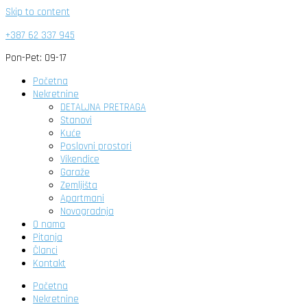
Skip to content
+387 62 337 945
Pon-Pet: 09-17
Početna
Nekretnine
DETALJNA PRETRAGA
Stanovi
Kuće
Poslovni prostori
Vikendice
Garaže
Zemljišta
Apartmani
Novogradnja
O nama
Pitanja
Članci
Kontakt
Početna
Nekretnine