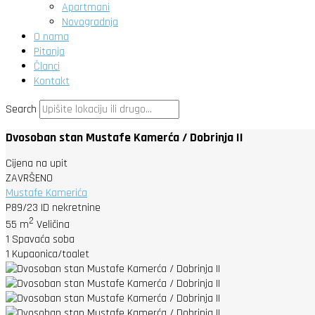
Apartmani
Novogradnja
O nama
Pitanja
Članci
Kontakt
Search
Dvosoban stan Mustafe Kamerća / Dobrinja II
Cijena na upit
ZAVRŠENO
Mustafe Kamerića
P89/23
ID nekretnine
2
55 m
Veličina
1
Spavaća soba
1
Kupaonica/toalet