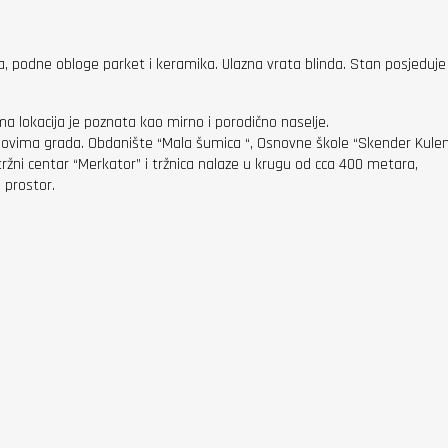
ma, podne obloge parket i keramika. Ulazna vrata blinda. Stan posjeduj
 lokacija je poznata kao mirno i porodično naselje.
elovima grada. Obdanište “Mala šumica “, Osnovne škole “Skender Kuleno
ržni centar “Merkator” i tržnica nalaze u krugu od cca 400 metara,
 prostor.