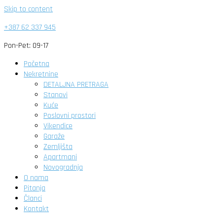
Skip to content
+387 62 337 945
Pon-Pet: 09-17
Početna
Nekretnine
DETALJNA PRETRAGA
Stanovi
Kuće
Poslovni prostori
Vikendice
Garaže
Zemljišta
Apartmani
Novogradnja
O nama
Pitanja
Članci
Kontakt