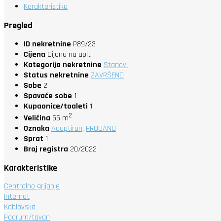
Karakteristike
Pregled
ID nekretnine
P89/23
Cijena
Cijena na upit
Kategorija nekretnine
Stanovi
Status nekretnine
ZAVRŠENO
Sobe
2
Spavaće sobe
1
Kupaonice/toaleti
1
2
Veličina
55 m
Oznaka
Adaptiran
,
PRODANO
Sprat
1
Broj registra
20/2022
Karakteristike
Centralno grijanje
Internet
Kablovska
Podrum/tavan