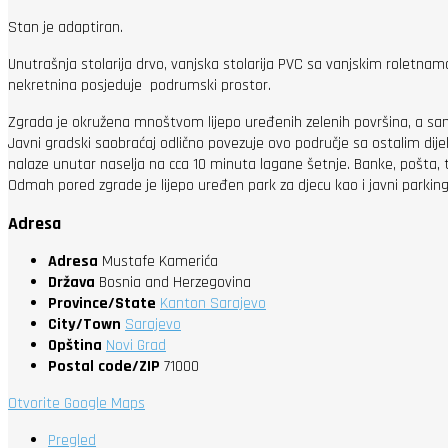
Stan je adaptiran.
Unutrašnja stolarija drvo, vanjska stolarija PVC sa vanjskim roletna
nekretnina posjeduje podrumski prostor.
Zgrada je okružena mnoštvom lijepo uređenih zelenih površina, a sama
Javni gradski saobraćaj odlično povezuje ovo područje sa ostalim dij
nalaze unutar naselja na cca 10 minuta lagane šetnje. Banke, pošta, t
Odmah pored zgrade je lijepo uređen park za djecu kao i javni parking
Adresa
Adresa
Mustafe Kamerića
Država
Bosnia and Herzegovina
Province/State
Kanton Sarajevo
City/Town
Sarajevo
Opština
Novi Grad
Postal code/ZIP
71000
Otvorite Google Maps
Pregled