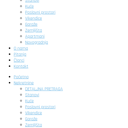
Stanovi
Kuće
Poslovni prostori
Vikendice
Garaže
Zemljišta
Apartmani
Novogradnja
O nama
Pitanja
Članci
Kontakt
Početna
Nekretnine
DETALJNA PRETRAGA
Stanovi
Kuće
Poslovni prostori
Vikendice
Garaže
Zemljišta