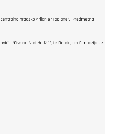
e centralno gradsko grijanje “Toplane”. Predmetna
vić” i “Osman Nuri Hadžić”, te Dobrinjska Gimnazija se