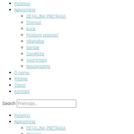
Početna
Nekretnine
DETALJNA PRETRAGA
Stanovi
Kuće
Poslovni prostori
Vikendice
Garaže
Zemljišta
Apartmani
Novogradnja
O nama
Pitanja
Članci
Kontakt
Search
Početna
Nekretnine
DETALJNA PRETRAGA