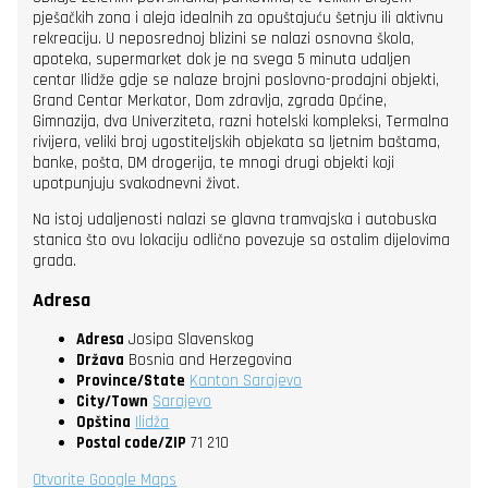
pješačkih zona i aleja idealnih za opuštajuću šetnju ili aktivnu
rekreaciju. U neposrednoj blizini se nalazi osnovna škola,
apoteka, supermarket dok je na svega 5 minuta udaljen
centar Ilidže gdje se nalaze brojni poslovno-prodajni objekti,
Grand Centar Merkator, Dom zdravlja, zgrada Općine,
Gimnazija, dva Univerziteta, razni hotelski kompleksi, Termalna
rivijera, veliki broj ugostiteljskih objekata sa ljetnim baštama,
banke, pošta, DM drogerija, te mnogi drugi objekti koji
upotpunjuju svakodnevni život.
Na istoj udaljenosti nalazi se glavna tramvajska i autobuska
stanica što ovu lokaciju odlično povezuje sa ostalim dijelovima
grada.
Adresa
Adresa
Josipa Slavenskog
Država
Bosnia and Herzegovina
Province/State
Kanton Sarajevo
City/Town
Sarajevo
Opština
Ilidža
Postal code/ZIP
71 210
Otvorite Google Maps