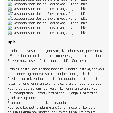
Opis
Prodaje se dvostrano orijentisan, dvosoban stan, površine 51
m², pozicioniran na II spratu stambene zgrade u ulici Josipa
Slavenskog, naselje Pejton, općina Ilidža, Sarajevo
Stan se sastoji od: ulaznog hodnika, kupatila, ostave, spavaće
sobe, dnevnog boravka sa trpezarijom, kuhinje i balkona.
Predmetna nekretnina je djelimično adaptirana i tom prilikom
je zamjenjena vanjska stolarija, ulazna vrata i podne obloge.
Podno obloge su laminat i keramika, vanjska stolarija PVC,
unutrađnja drvo, ulazna vrata blinda. Grijanje je centralno
gradsko “Toplane”.
Stan posjeduje podrumsku prostoriju.
Radi se o kvalitetno, planski građenom naselju. Lokacija
obiluje zelenim površinama, parkovima, te velikim brojem