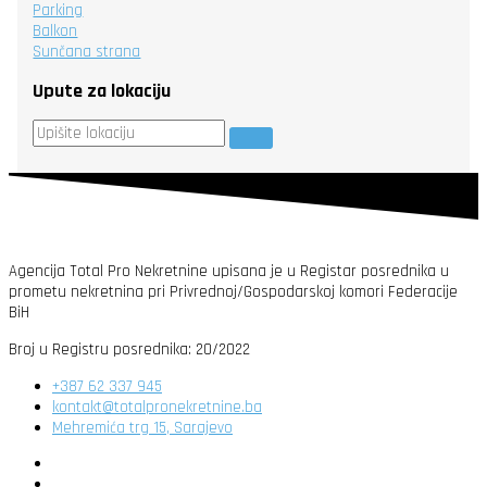
Parking
Balkon
Sunčana strana
Upute za lokaciju
Agencija Total Pro Nekretnine upisana je u Registar posrednika u
prometu nekretnina pri Privrednoj/Gospodarskoj komori Federacije
BiH
Broj u Registru posrednika: 20/2022
+387 62 337 945
kontakt@totalpronekretnine.ba
Mehremića trg 15, Sarajevo