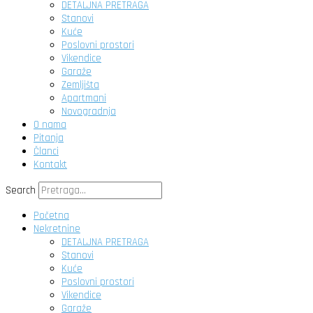
DETALJNA PRETRAGA
Stanovi
Kuće
Poslovni prostori
Vikendice
Garaže
Zemljišta
Apartmani
Novogradnja
O nama
Pitanja
Članci
Kontakt
Search
Početna
Nekretnine
DETALJNA PRETRAGA
Stanovi
Kuće
Poslovni prostori
Vikendice
Garaže