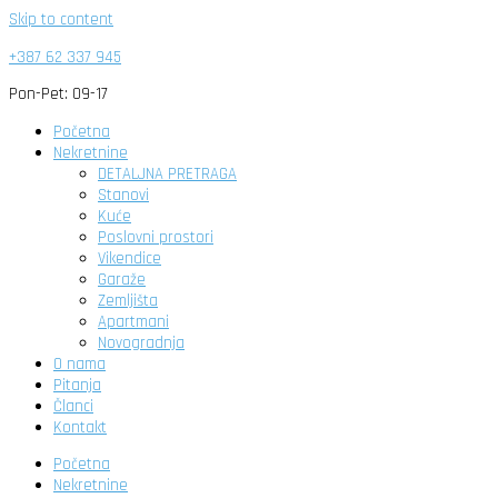
Skip to content
+387 62 337 945
Pon-Pet: 09-17
Početna
Nekretnine
DETALJNA PRETRAGA
Stanovi
Kuće
Poslovni prostori
Vikendice
Garaže
Zemljišta
Apartmani
Novogradnja
O nama
Pitanja
Članci
Kontakt
Početna
Nekretnine