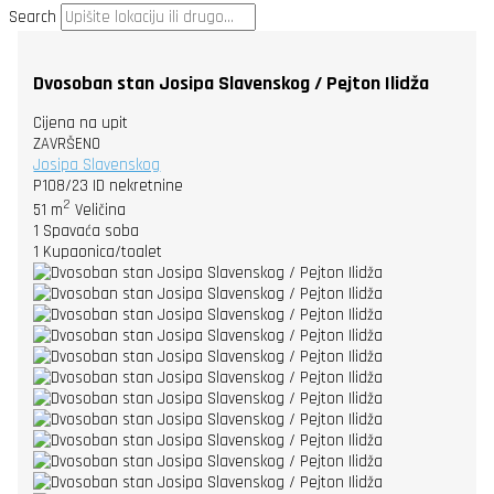
Search
Dvosoban stan Josipa Slavenskog / Pejton Ilidža
Cijena na upit
ZAVRŠENO
Josipa Slavenskog
P108/23
ID nekretnine
2
51 m
Veličina
1
Spavaća soba
1
Kupaonica/toalet