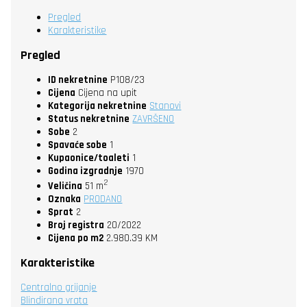
Pregled
Karakteristike
Pregled
ID nekretnine
P108/23
Cijena
Cijena na upit
Kategorija nekretnine
Stanovi
Status nekretnine
ZAVRŠENO
Sobe
2
Spavaće sobe
1
Kupaonice/toaleti
1
Godina izgradnje
1970
2
Veličina
51 m
Oznaka
PRODANO
Sprat
2
Broj registra
20/2022
Cijena po m2
2.980.39 KM
Karakteristike
Centralno grijanje
Blindirana vrata