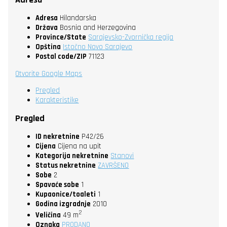
Adresa
Hilandarska
Država
Bosnia and Herzegovina
Province/State
Sarajevsko-Zvornička regija
Opština
Istočno Novo Sarajevo
Postal code/ZIP
71123
Otvorite Google Maps
Pregled
Karakteristike
Pregled
ID nekretnine
P42/26
Cijena
Cijena na upit
Kategorija nekretnine
Stanovi
Status nekretnine
ZAVRŠENO
Sobe
2
Spavaće sobe
1
Kupaonice/toaleti
1
Godina izgradnje
2010
2
Veličina
49 m
Oznaka
PRODANO