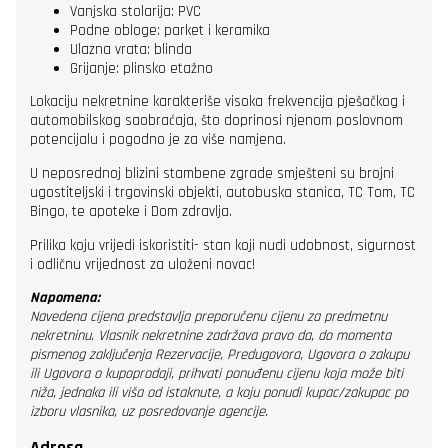
Vanjska stolarija: PVC
Podne obloge: parket i keramika
Ulazna vrata: blinda
Grijanje: plinsko etažno
Lokaciju nekretnine karakteriše visoka frekvencija pješačkog i
automobilskog saobraćaja, što doprinosi njenom poslovnom
potencijalu i pogodno je za više namjena.
U neposrednoj blizini stambene zgrade smješteni su brojni
ugostiteljski i trgovinski objekti, autobuska stanica, TC Tom, TC
Bingo, te apoteke i Dom zdravlja.
Prilika koju vrijedi iskoristiti- stan koji nudi udobnost, sigurnost
i odličnu vrijednost za uloženi novac!
Napomena:
Navedena cijena predstavlja preporučenu cijenu za predmetnu
nekretninu. Vlasnik nekretnine zadržava pravo da, do momenta
pismenog zaključenja Rezervacije, Predugovora, Ugovora o zakupu
ili Ugovora o kupoprodaji, prihvati ponuđenu cijenu koja može biti
niža, jednaka ili viša od istaknute, a koju ponudi kupac/zakupac po
izboru vlasnika, uz posredovanje agencije.
Adresa