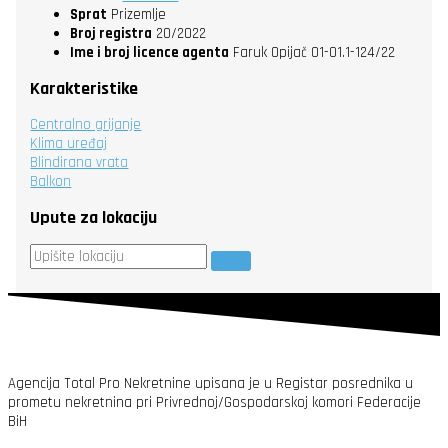
Sprat
Prizemlje
Broj registra
20/2022
Ime i broj licence agenta
Faruk Opijač 01-01.1-124/22
Karakteristike
Centralno grijanje
Klima uređaj
Blindirana vrata
Balkon
Upute za lokaciju
Agencija Total Pro Nekretnine upisana je u Registar posrednika u
prometu nekretnina pri Privrednoj/Gospodarskoj komori Federacije
BiH