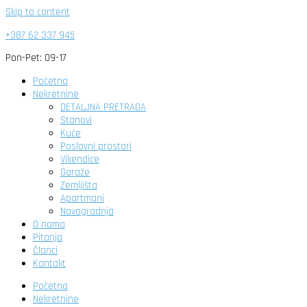
Skip to content
+387 62 337 945
Pon-Pet: 09-17
Početna
Nekretnine
DETALJNA PRETRAGA
Stanovi
Kuće
Poslovni prostori
Vikendice
Garaže
Zemljišta
Apartmani
Novogradnja
O nama
Pitanja
Članci
Kontakt
Početna
Nekretnine