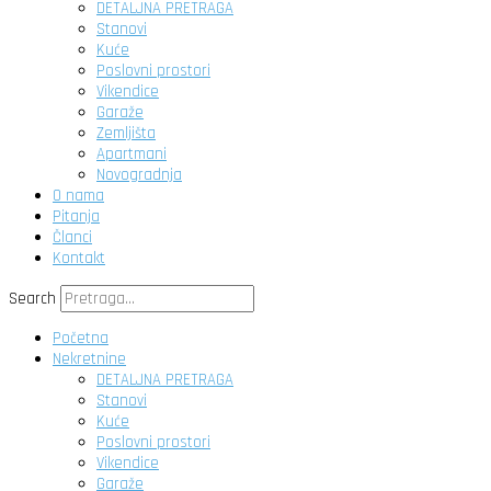
DETALJNA PRETRAGA
Stanovi
Kuće
Poslovni prostori
Vikendice
Garaže
Zemljišta
Apartmani
Novogradnja
O nama
Pitanja
Članci
Kontakt
Search
Početna
Nekretnine
DETALJNA PRETRAGA
Stanovi
Kuće
Poslovni prostori
Vikendice
Garaže