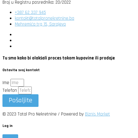
Broj u Registru posrednika: 20/2022
+387 62 337 945
kontakt@totalpronekretnine.ba
Mehremića trg 15, Sarajevo
Tu smo kako bi olakšali proces tokom kupovine ili prodaje
Ostavite svoj kontakt
Ime
Telefon
Pošaljite
© 2023 Total Pro Nekretnine / Powered by
Biznis Market
Log in