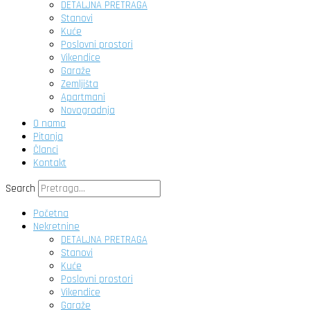
DETALJNA PRETRAGA
Stanovi
Kuće
Poslovni prostori
Vikendice
Garaže
Zemljišta
Apartmani
Novogradnja
O nama
Pitanja
Članci
Kontakt
Search
Početna
Nekretnine
DETALJNA PRETRAGA
Stanovi
Kuće
Poslovni prostori
Vikendice
Garaže