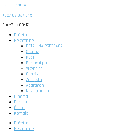
Skip to content
+387 62 337 945
Pon-Pet: 09-17
Početna
Nekretnine
DETALJNA PRETRAGA
Stanovi
Kuće
Poslovni prostori
Vikendice
Garaže
Zemljišta
Apartmani
Novogradnja
O nama
Pitanja
Članci
Kontakt
Početna
Nekretnine