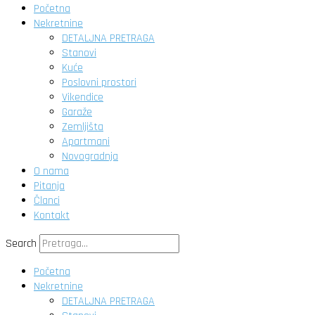
Početna
Nekretnine
DETALJNA PRETRAGA
Stanovi
Kuće
Poslovni prostori
Vikendice
Garaže
Zemljišta
Apartmani
Novogradnja
O nama
Pitanja
Članci
Kontakt
Search
Početna
Nekretnine
DETALJNA PRETRAGA