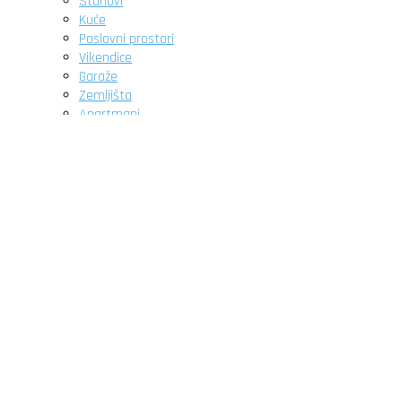
Stanovi
Kuće
Poslovni prostori
Vikendice
Garaže
Zemljišta
Apartmani
Novogradnja
O nama
Pitanja
Članci
Kontakt
Početna
Nekretnine
DETALJNA PRETRAGA
Stanovi
Kuće
Poslovni prostori
Vikendice
Garaže
Zemljišta