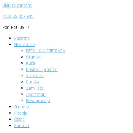
Skip to content
+387 62 337 945
Pon-Pet: 09-17
Početna
Nekretnine
DETALJNA PRETRAGA
Stanovi
Kuće
Poslovni prostori
Vikendice
Garaže
Zemljišta
Apartmani
Novogradnja
O nama
Pitanja
Članci
Kontakt