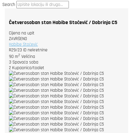
Search
Četverosoban stan Habibe Stočević / Dobrinja C5
Cijena na upit
ZAVRŠENO
Habibe Stočević
R29/23
ID nekretnine
2
90 m
Veličina
3
Spavaća soba
2
Kupaonica/toalet