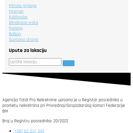
Plinsko grijanje
Internet
Kablovska
Blindirana vrata
Parking
Balkon
Sunčana strana
Upute za lokaciju
Agencija Total Pro Nekretnine upisana je u Registar posrednika u
prometu nekretnina pri Privrednoj/Gospodarskoj komori Federacije
BiH
Broj u Registru posrednika: 20/2022
+387 62 337 945