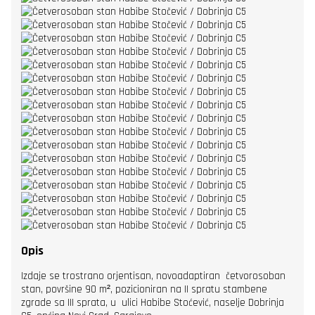
Opis
Izdaje se trostrano orjentisan, novoadaptiran četvorosoban
stan, površine 90 m², pozicioniran na II spratu stambene
zgrade sa III sprata, u ulici Habibe Stoćević, naselje Dobrinja