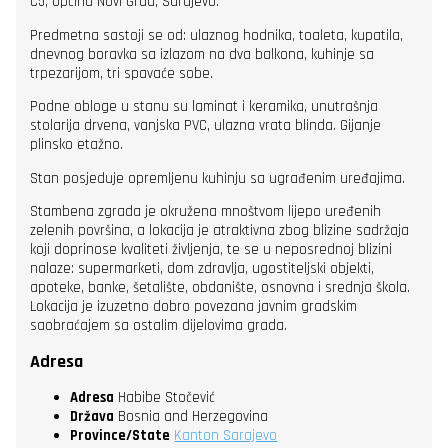
C5, općina Novi Grad, Sarajevo.
Predmetna sastoji se od: ulaznog hodnika, toaleta, kupatila,
dnevnog boravka sa izlazom na dva balkona, kuhinje sa
trpezarijom, tri spavaće sobe.
Podne obloge u stanu su laminat i keramika, unutrašnja
stolarija drvena, vanjska PVC, ulazna vrata blinda. Gijanje
plinsko etažno.
Stan posjeduje opremljenu kuhinju sa ugrađenim uređajima.
Stambena zgrada je okružena mnoštvom lijepo uređenih
zelenih površina, a lokacija je atraktivna zbog blizine sadržaja
koji doprinose kvaliteti življenja, te se u neposrednoj blizini
nalaze: supermarketi, dom zdravlja, ugostiteljski objekti,
apoteke, banke, šetalište, obdanište, osnovna i srednja škola.
Lokacija je izuzetno dobro povezana javnim gradskim
saobraćajem sa ostalim dijelovima grada.
Adresa
Adresa
Habibe Stočević
Država
Bosnia and Herzegovina
Province/State
Kanton Sarajevo