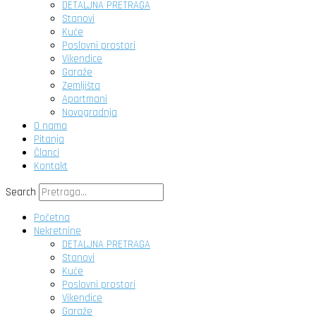
DETALJNA PRETRAGA
Stanovi
Kuće
Poslovni prostori
Vikendice
Garaže
Zemljišta
Apartmani
Novogradnja
O nama
Pitanja
Članci
Kontakt
Search
Početna
Nekretnine
DETALJNA PRETRAGA
Stanovi
Kuće
Poslovni prostori
Vikendice
Garaže