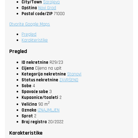
City/Town
Sarajevo
Opština
Novi Grad
Postal code/ZIP
71000
Otvorite Google Maps
Pregled
Karakteristike
Pregled
ID nekretnine
R29/23
Cijena
Cijena na upit
Kategorija nekretnine
Stanovi
Status nekretnine
ZAVRŠENO
Sobe
4
Spavaće sobe
3
Kupaonice/toaleti
2
2
Veličina
90 m
Oznaka
IZNAJMLJEN
Sprat
2
Broj registra
20/2022
Karakteristike