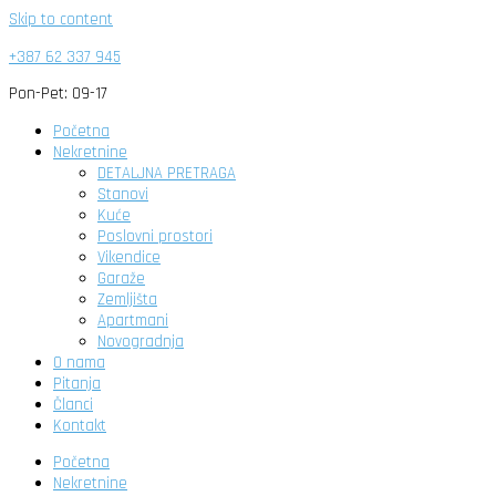
Skip to content
+387 62 337 945
Pon-Pet: 09-17
Početna
Nekretnine
DETALJNA PRETRAGA
Stanovi
Kuće
Poslovni prostori
Vikendice
Garaže
Zemljišta
Apartmani
Novogradnja
O nama
Pitanja
Članci
Kontakt
Početna
Nekretnine