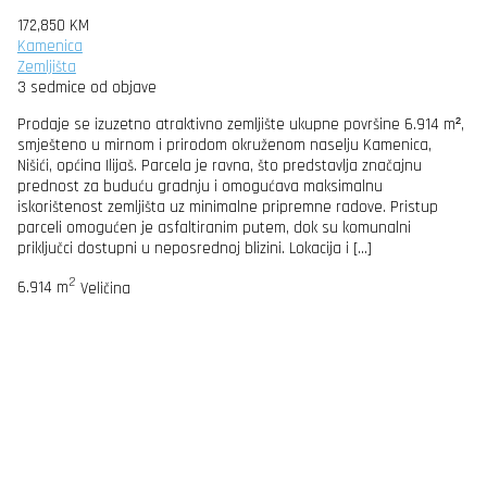
172,850 KM
Kamenica
Zemljišta
3 sedmice od objave
Prodaje se izuzetno atraktivno zemljište ukupne površine 6.914 m²,
smješteno u mirnom i prirodom okruženom naselju Kamenica,
Nišići, općina Ilijaš. Parcela je ravna, što predstavlja značajnu
prednost za buduću gradnju i omogućava maksimalnu
iskorištenost zemljišta uz minimalne pripremne radove. Pristup
parceli omogućen je asfaltiranim putem, dok su komunalni
priključci dostupni u neposrednoj blizini. Lokacija i […]
2
6.914 m
Veličina