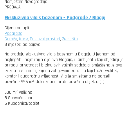
Namješten
Novogradnja
PRODAJA
Ekskluzivna vila s bazenom – Podgrađe / Blagaj
Cijena na upit
Podgrađe
Garaže
,
Kuće
,
Poslovni prostori
,
Zemljišta
8 mjeseci od objave
Na prodaju ekskluzivna vila s bazenom u Blagaju U jednom od
najljepših i najmirnijih dijelova Blagaja, u ambijentu koji objedinjuje
prirodu, privatnost i blizinu svih važnih sadržaja, smještena je ova
izuzetna vila namijenjena zahtjevnim kupcima koji traže kvalitet,
komfor i dugoročnu vrijednost. Vila je smještena na parceli
površine 996 m², dok ukupna bruto površina objekta […]
2
500 m
Veličina
8
Spavaća soba
6
Kupaonica/toalet