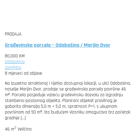
PRODAJA
Građevinska parcela – Odobašina / Marijin Dvor
80,000 KM
Odobašina
Zemljišta
8 mjeseci od objave
Na izuzetno atraktivnoj i rijetko dostupnoj lokaciji, u ulici Odobašina,
naselje Marijin Dvor, prodaje se građevinska parcela površine 46
m². Parcela posjeduje važeću građevinsku dozvolu za izgradnju
stambeno-poslovnog objekta. Planirani objekat pravilnog je
gabarita dimenzija 5,0 m × 5,0 m, spratnosti P+1, s ukupnom
površinom od 50 m², što budućem vlasniku omogućava brz početak
gradnje […]
2
46 m
Veličina