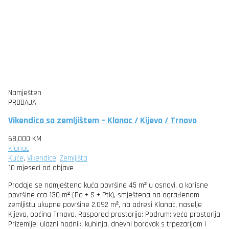
Namješten
PRODAJA
Vikendica sa zemljištem – Klanac / Kijevo / Trnovo
68,000 KM
Klanac
Kuće
,
Vikendice
,
Zemljišta
10 mjeseci od objave
Prodaje se namještena kuća površine 45 m² u osnovi, a korisne
površine cca 130 m² (Po + S + Ptk), smještena na ograđenom
zemljištu ukupne površine 2.092 m², na adresi Klanac, naselje
Kijevo, općina Trnovo. Raspored prostorija: Podrum: veća prostorija
Prizemlje: ulazni hodnik, kuhinja, dnevni boravak s trpezarijom i