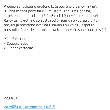
Prodaje se kvalitetno građena kuća površine u osnovi 197 m²,
ukupne korisne površine 230 m², izgrađena 2020. godine,
smještena na parceli od 1.510 m² u ulici Rakovička cesta, naselje
Rakovica. Nekretnina se sastoji od prizemlja i prvog sprata, te
posjeduje prostrano dvorište i uređenu okućnicu. Raspored
prostorija: Prizemlje: dnevni boravak, tri spavaće sobe, kuhinja s […]
2
197 m
Veličina
4
Spavaća soba
2
Kupaonica/toalet
PRODAJA
Zemljište – Kamenica / Nišići