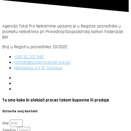
Agencija Total Pro Nekretnine upisana je u Registar posrednika u
prometu nekretnina pri Privrednoj/Gospodarskoj komori Federacije
BiH
Broj u Registru posrednika: 20/2022
+387 62 337 945
kontakt@totalpronekretnine.ba
Mehremića trg 15, Sarajevo
Tu smo kako bi olakšali proces tokom kupovine ili prodaje
Ostavite svoj kontakt
Ime
Telefon