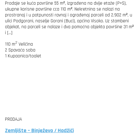
Prodaje se kuća površine 55 m², izgrađena na dvije etaže (P+S),
ukupne korisne površine cca 110 m². Nekretnina se nalazi na
prostranoj i u potpunosti ravnoj i ograđenoj parceli od 2.902 m², u
ulici Podgorani, naselje Gorani (Buci), općina Visoko. Uz stambeni
objekat, na parceli se nalaze i dva pomoćna objekta površine 31 m²
i […]
2
110 m
Veličina
2
Spavaća soba
1
Kupaonica/toalet
PRODAJA
Zemljište – Binježevo / Hadžići