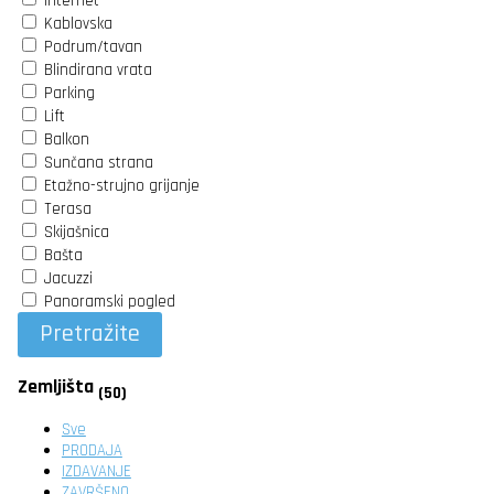
Internet
Kablovska
Podrum/tavan
Blindirana vrata
Parking
Lift
Balkon
Sunčana strana
Etažno-strujno grijanje
Terasa
Skijašnica
Bašta
Jacuzzi
Panoramski pogled
Pretražite
Zemljišta
(50)
Sve
PRODAJA
IZDAVANJE
ZAVRŠENO