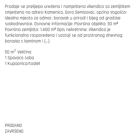
Prodaje se prelijepo uređena i namještena vikendica sa zemljištem
smještena na adresi Kamenica, Gora Semizovac, općina Vogošća-
idealno mjesto za odmor, boravak u prirodi i bijeg od gradske
svakodnevnice. Osnovne informacije: Površina objekta: 50 m²
Površina zemljišta: 1.400 m² Opis nekretnine: Vikendica je
funkcionalno raspoređena i sastoji se od prostranog dnevnog
boravka s kaminom i […]
2
50 m
Veličina
1
Spavaća soba
1
Kupaonica/toalet
PRODANO
ZAVRŠENO