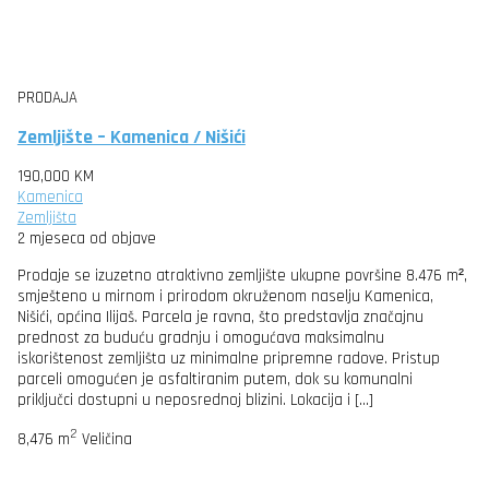
PRODAJA
Zemljište – Kamenica / Nišići
190,000 KM
Kamenica
Zemljišta
2 mjeseca od objave
Prodaje se izuzetno atraktivno zemljište ukupne površine 8.476 m²,
smješteno u mirnom i prirodom okruženom naselju Kamenica,
Nišići, općina Ilijaš. Parcela je ravna, što predstavlja značajnu
prednost za buduću gradnju i omogućava maksimalnu
iskorištenost zemljišta uz minimalne pripremne radove. Pristup
parceli omogućen je asfaltiranim putem, dok su komunalni
priključci dostupni u neposrednoj blizini. Lokacija i […]
2
8,476 m
Veličina