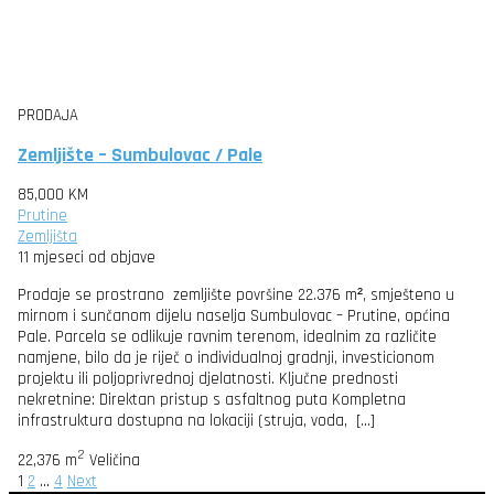
PRODAJA
Zemljište – Sumbulovac / Pale
85,000 KM
Prutine
Zemljišta
11 mjeseci od objave
Prodaje se prostrano zemljište površine 22.376 m², smješteno u
mirnom i sunčanom dijelu naselja Sumbulovac – Prutine, općina
Pale. Parcela se odlikuje ravnim terenom, idealnim za različite
namjene, bilo da je riječ o individualnoj gradnji, investicionom
projektu ili poljoprivrednoj djelatnosti. Ključne prednosti
nekretnine: Direktan pristup s asfaltnog puta Kompletna
infrastruktura dostupna na lokaciji (struja, voda, […]
2
22,376 m
Veličina
1
2
…
4
Next