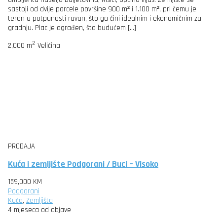
sastoji od dvije parcele površine 900 m² i 1.100 m², pri čemu je
teren u potpunosti ravan, što ga čini idealnim i ekonomičnim za
gradnju. Plac je ograđen, što budućem […]
2
2,000 m
Veličina
PRODAJA
Kuća i zemljište Podgorani / Buci – Visoko
159,000 KM
Podgorani
Kuće
,
Zemljišta
4 mjeseca od objave