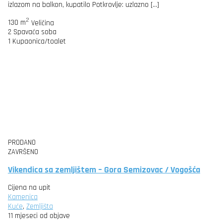
izlazom na balkon, kupatilo Potkrovlje: uzlazno […]
2
130 m
Veličina
2
Spavaća soba
1
Kupaonica/toalet
PRODANO
ZAVRŠENO
Vikendica sa zemljištem – Gora Semizovac / Vogošća
Cijena na upit
Kamenica
Kuće
,
Zemljišta
11 mjeseci od objave