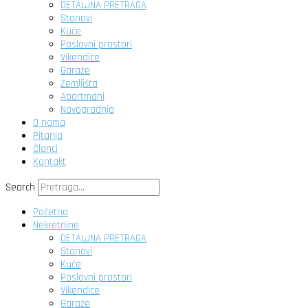
DETALJNA PRETRAGA
Stanovi
Kuće
Poslovni prostori
Vikendice
Garaže
Zemljišta
Apartmani
Novogradnja
O nama
Pitanja
Članci
Kontakt
Search
Početna
Nekretnine
DETALJNA PRETRAGA
Stanovi
Kuće
Poslovni prostori
Vikendice
Garaže