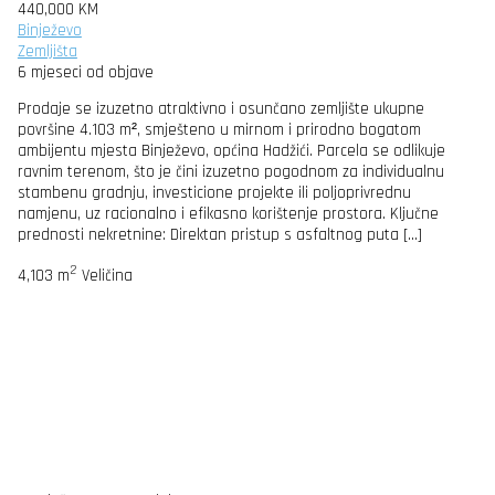
440,000 KM
Binježevo
Zemljišta
6 mjeseci od objave
Prodaje se izuzetno atraktivno i osunčano zemljište ukupne
površine 4.103 m², smješteno u mirnom i prirodno bogatom
ambijentu mjesta Binježevo, općina Hadžići. Parcela se odlikuje
ravnim terenom, što je čini izuzetno pogodnom za individualnu
stambenu gradnju, investicione projekte ili poljoprivrednu
namjenu, uz racionalno i efikasno korištenje prostora. Ključne
prednosti nekretnine: Direktan pristup s asfaltnog puta […]
2
4,103 m
Veličina