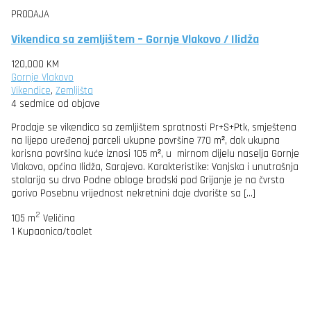
PRODAJA
Vikendica sa zemljištem – Gornje Vlakovo / Ilidža
120,000 KM
Gornje Vlakovo
Vikendice
,
Zemljišta
4 sedmice od objave
Prodaje se vikendica sa zemljištem spratnosti Pr+S+Ptk, smještena
na lijepo uređenoj parceli ukupne površine 770 m², dok ukupna
korisna površina kuće iznosi 105 m², u mirnom dijelu naselja Gornje
Vlakovo, općina Ilidža, Sarajevo. Karakteristike: Vanjska i unutrašnja
stolarija su drvo Podne obloge brodski pod Grijanje je na čvrsto
gorivo Posebnu vrijednost nekretnini daje dvorište sa […]
2
105 m
Veličina
1
Kupaonica/toalet