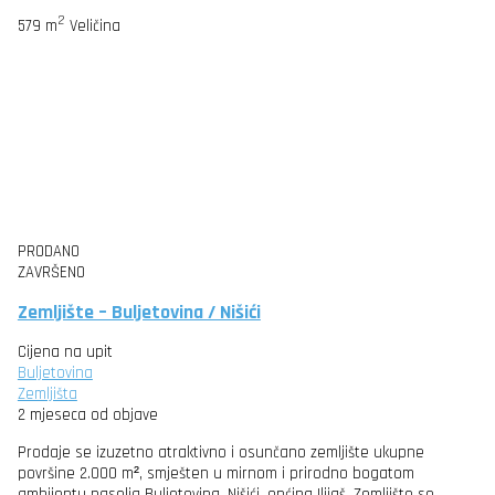
2
579 m
Veličina
PRODANO
ZAVRŠENO
Zemljište – Buljetovina / Nišići
Cijena na upit
Buljetovina
Zemljišta
2 mjeseca od objave
Prodaje se izuzetno atraktivno i osunčano zemljište ukupne
površine 2.000 m², smješten u mirnom i prirodno bogatom
ambijentu naselja Buljetovina, Nišići, općina Ilijaš. Zemljište se