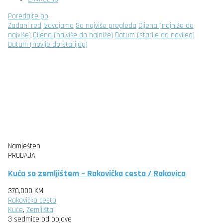
Poredajte po
Zadani red
Izdvajamo
Sa najviše pregleda
Cijena (najniže do
najviše)
Cijena (najviše do najniže)
Datum (starije do novijeg)
Datum (novije do starijeg)
Namješten
PRODAJA
Kuća sa zemljištem – Rakovička cesta / Rakovica
370,000 KM
Rakovička cesta
Kuće
,
Zemljišta
3 sedmice od objave