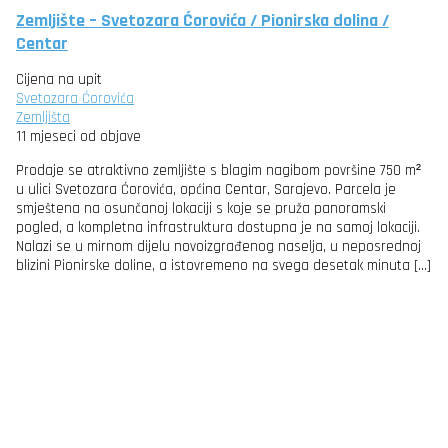
Zemljište – Svetozara Ćorovića / Pionirska dolina /
Centar
Cijena na upit
Svetozara Ćorovića
Zemljišta
11 mjeseci od objave
Prodaje se atraktivno zemljište s blagim nagibom površine 750 m²
u ulici Svetozara Ćorovića, općina Centar, Sarajevo. Parcela je
smještena na osunčanoj lokaciji s koje se pruža panoramski
pogled, a kompletna infrastruktura dostupna je na samoj lokaciji.
Nalazi se u mirnom dijelu novoizgrađenog naselja, u neposrednoj
blizini Pionirske doline, a istovremeno na svega desetak minuta […]