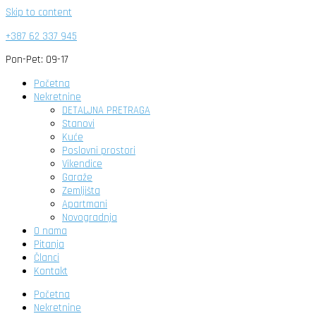
Skip to content
+387 62 337 945
Pon-Pet: 09-17
Početna
Nekretnine
DETALJNA PRETRAGA
Stanovi
Kuće
Poslovni prostori
Vikendice
Garaže
Zemljišta
Apartmani
Novogradnja
O nama
Pitanja
Članci
Kontakt
Početna
Nekretnine