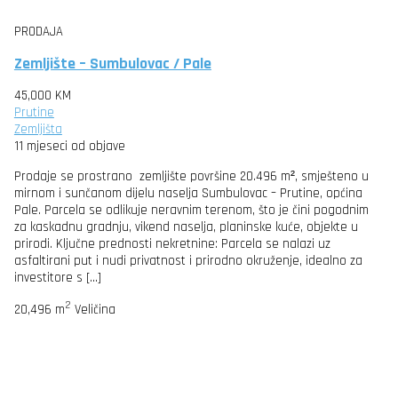
PRODAJA
Zemljište – Sumbulovac / Pale
45,000 KM
Prutine
Zemljišta
11 mjeseci od objave
Prodaje se prostrano zemljište površine 20.496 m², smješteno u
mirnom i sunčanom dijelu naselja Sumbulovac – Prutine, općina
Pale. Parcela se odlikuje neravnim terenom, što je čini pogodnim
za kaskadnu gradnju, vikend naselja, planinske kuće, objekte u
prirodi. Ključne prednosti nekretnine: Parcela se nalazi uz
asfaltirani put i nudi privatnost i prirodno okruženje, idealno za
investitore s […]
2
20,496 m
Veličina