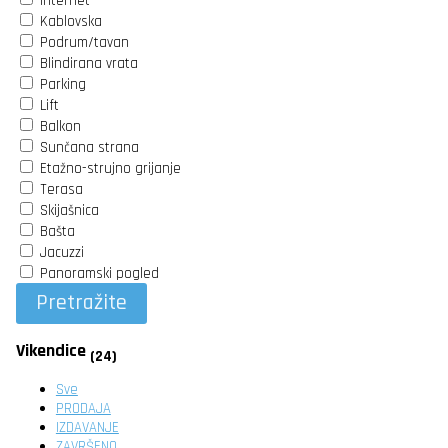
Internet
Kablovska
Podrum/tavan
Blindirana vrata
Parking
Lift
Balkon
Sunčana strana
Etažno-strujno grijanje
Terasa
Skijašnica
Bašta
Jacuzzi
Panoramski pogled
Pretražite
Vikendice
(24)
Sve
PRODAJA
IZDAVANJE
ZAVRŠENO