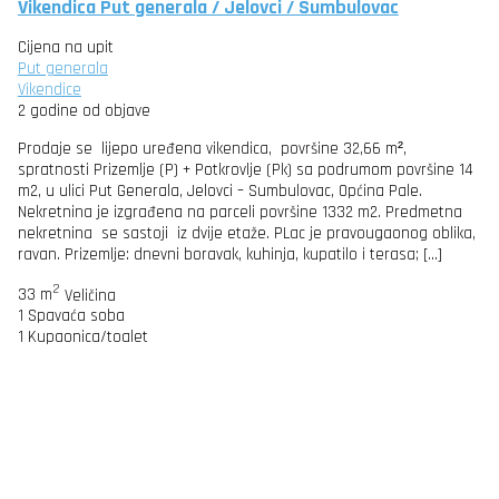
Vikendica Put generala / Jelovci / Sumbulovac
Cijena na upit
Put generala
Vikendice
2 godine od objave
Prodaje se lijepo uređena vikendica, površine 32,66 m²,
spratnosti Prizemlje (P) + Potkrovlje (Pk) sa podrumom površine 14
m2, u ulici Put Generala, Jelovci – Sumbulovac, Općina Pale.
Nekretnina je izgrađena na parceli površine 1332 m2. Predmetna
nekretnina se sastoji iz dvije etaže. PLac je pravougaonog oblika,
ravan. Prizemlje: dnevni boravak, kuhinja, kupatilo i terasa; […]
2
33 m
Veličina
1
Spavaća soba
1
Kupaonica/toalet