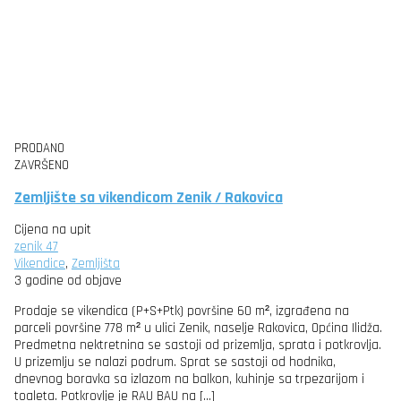
PRODANO
ZAVRŠENO
Zemljište sa vikendicom Zenik / Rakovica
Cijena na upit
zenik 47
Vikendice
,
Zemljišta
3 godine od objave
Prodaje se vikendica (P+S+Ptk) površine 60 m², izgrađena na
parceli površine 778 m² u ulici Zenik, naselje Rakovica, Općina Ilidža.
Predmetna nektretnina se sastoji od prizemlja, sprata i potkrovlja.
U prizemlju se nalazi podrum. Sprat se sastoji od hodnika,
dnevnog boravka sa izlazom na balkon, kuhinje sa trpezarijom i
toaleta. Potkrovlje je RAU BAU na […]