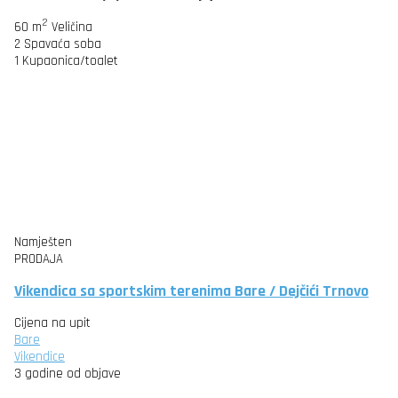
2
60 m
Veličina
2
Spavaća soba
1
Kupaonica/toalet
Namješten
PRODAJA
Vikendica sa sportskim terenima Bare / Dejčići Trnovo
Cijena na upit
Bare
Vikendice
3 godine od objave