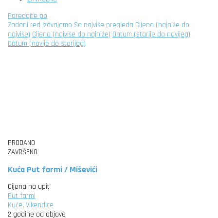
Poredajte po
Zadani red
Izdvajamo
Sa najviše pregleda
Cijena (najniže do
najviše)
Cijena (najviše do najniže)
Datum (starije do novijeg)
Datum (novije do starijeg)
PRODANO
ZAVRŠENO
Kuća Put farmi / Miševići
Cijena na upit
Put farmi
Kuće
,
Vikendice
2 godine od objave