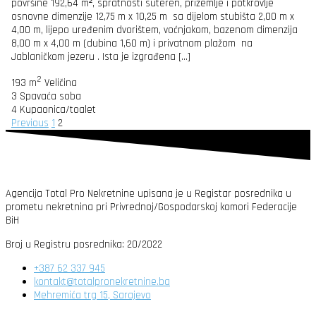
površine 192,64 m², spratnosti suteren, prizemlje i potkrovlje
osnovne dimenzije 12,75 m x 10,25 m sa dijelom stubišta 2,00 m x
4,00 m, lijepo uređenim dvorištem, voćnjakom, bazenom dimenzija
8,00 m x 4,00 m (dubina 1,60 m) i privatnom plažom na
Jablaničkom jezeru . Ista je izgrađena […]
2
193 m
Veličina
3
Spavaća soba
4
Kupaonica/toalet
Previous
1
2
Agencija Total Pro Nekretnine upisana je u Registar posrednika u
prometu nekretnina pri Privrednoj/Gospodarskoj komori Federacije
BiH
Broj u Registru posrednika: 20/2022
+387 62 337 945
kontakt@totalpronekretnine.ba
Mehremića trg 15, Sarajevo