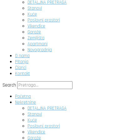
DETALJNA PRETRAGA
Stanovi
Kuće
Poslovni prostori
Vikendice
Garaže
Zemljišta
Apartmani
Novogradnja
O nama
Pitanja
Članci
Kontakt
Search
Početna
Nekretnine
DETALJNA PRETRAGA
Stanovi
Kuće
Poslovni prostori
Vikendice
Garaže