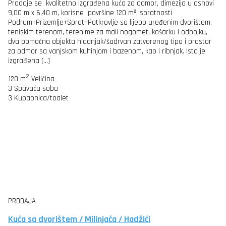
Prodaje se kvalitetno izgrađena kuća za odmor, dimezija u osnovi
9,00 m x 6,40 m, korisne površine 120 m², spratnosti
Podrum+Prizemlje+Sprat+Potkrovlje sa lijepo uređenim dvorištem,
teniskim terenom, terenime za mali nogomet, košarku i odbojku,
dva pomoćna objekta hladnjak/šadrvan zatvorenog tipa i prostor
za odmor sa vanjskom kuhinjom i bazenom, kao i ribnjak. Ista je
izgrađena […]
2
120 m
Veličina
3
Spavaća soba
3
Kupaonica/toalet
PRODAJA
Kuća sa dvorištem / Milinjača / Hadžići