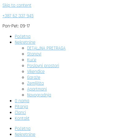
Skip to content
+387 62 337 945
Pon-Pet: 09-17
Početna
Nekretnine
DETALJNA PRETRAGA
Stanovi
Kuće
Poslovni prostori
Vikendice
Garaže
Zemljišta
Apartmani
Novogradnja
O nama
Pitanja
Članci
Kontakt
Početna
Nekretnine