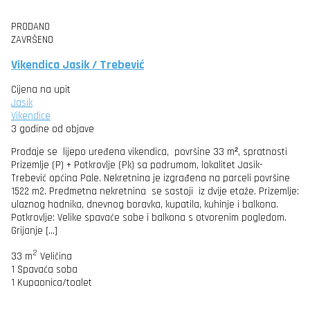
PRODANO
ZAVRŠENO
Vikendica Jasik / Trebević
Cijena na upit
Jasik
Vikendice
3 godine od objave
Prodaje se lijepo uređena vikendica, površine 33 m², spratnosti
Prizemlje (P) + Potkrovlje (Pk) sa podrumom, lokalitet Jasik-
Trebević općina Pale. Nekretnina je izgrađena na parceli površine
1522 m2. Predmetna nekretnina se sastoji iz dvije etaže. Prizemlje:
ulaznog hodnika, dnevnog boravka, kupatila, kuhinje i balkona.
Potkrovlje: Velike spavaće sobe i balkona s otvorenim pogledom.
Grijanje […]
2
33 m
Veličina
1
Spavaća soba
1
Kupaonica/toalet