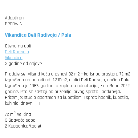
Adaptiran
PRODAJA
Vikendica Deli Radivoja / Pale
Cijena na upit
Deli Radivoja
Vikendice
3 godine od objave
Prodaje se vikend kuća u osnovi 32 m2 – korisnog prostora 72 m2
izgrađena na parceli od 1.210m2, u ulici Deli Radivoja, općina Pale.
Izgrađena je 1987. godine, a kopletna adaptacija je urađena 2022.
godine. Ista se sastoji od prizemlja, prvog sprata i potkrovlja.
Prizemlje: studio apartman sa kupatilom; I sprat: hodnik, kupatilo,
kuhinja, dnevni […]
2
72 m
Veličina
3
Spavaća soba
2
Kupaonica/toalet