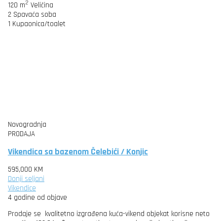
2
120 m
Veličina
2
Spavaća soba
1
Kupaonica/toalet
Novogradnja
PRODAJA
Vikendica sa bazenom Čelebići / Konjic
595,000 KM
Donji seljani
Vikendice
4 godine od objave
Prodaje se kvalitetno izgrađena kuća-vikend objekat korisne neto