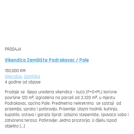
PRODAJA
Vikendica Zemljište Podrakovac / Pale
150,000 KM
Vikendice
,
Zemljišta
4 godine od objave
Prodaje se lijepo uređena vikendica – kuća (P+S+Pt,) korisne
površine 120 m², izgrađena na parceli od 3.320 m², u mjestu
Podrakovac, općina Pale. Predmetna nekretnina se sastoji od
prizemlja, sprata i potkrovlja. Prizemlje: Ulazni hodnik, kuhinja,
kupatilo, ostava i garaža Sprat: Uzlazno stepenište, spavaća soba i
zatvorena terasa. Potkrovlje: Jedna prostorija. U dijelu ispod
objekta […]