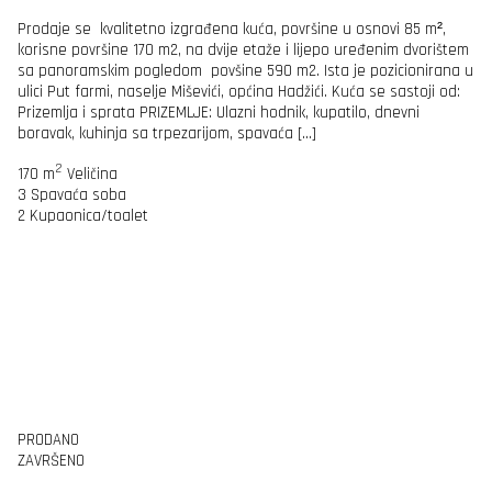
Prodaje se kvalitetno izgrađena kuća, površine u osnovi 85 m²,
korisne površine 170 m2, na dvije etaže i lijepo uređenim dvorištem
sa panoramskim pogledom povšine 590 m2. Ista je pozicionirana u
ulici Put farmi, naselje Miševići, općina Hadžići. Kuća se sastoji od:
Prizemlja i sprata PRIZEMLJE: Ulazni hodnik, kupatilo, dnevni
boravak, kuhinja sa trpezarijom, spavaća […]
2
170 m
Veličina
3
Spavaća soba
2
Kupaonica/toalet
PRODANO
ZAVRŠENO