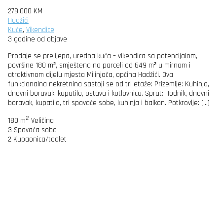
279,000 KM
Hadžići
Kuće
,
Vikendice
3 godine od objave
Prodaje se prelijepa, uredna kuća – vikendica sa potencijalom,
površine 180 m², smještena na parceli od 649 m² u mirnom i
atraktivnom dijelu mjesta Milinjača, općina Hadžići. Ova
funkcionalna nekretnina sastoji se od tri etaže: Prizemlje: Kuhinja,
dnevni boravak, kupatilo, ostava i kotlovnica. Sprat: Hodnik, dnevni
boravak, kupatilo, tri spavaće sobe, kuhinja i balkon. Potkrovlje: […]
2
180 m
Veličina
3
Spavaća soba
2
Kupaonica/toalet