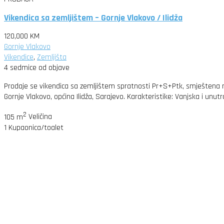
Vikendica sa zemljištem – Gornje Vlakovo / Ilidža
120,000 KM
Gornje Vlakovo
Vikendice
,
Zemljišta
4 sedmice od objave
Prodaje se vikendica sa zemljištem spratnosti Pr+S+Ptk, smještena n
Gornje Vlakovo, općina Ilidža, Sarajevo. Karakteristike: Vanjska i unu
2
105 m
Veličina
1
Kupaonica/toalet