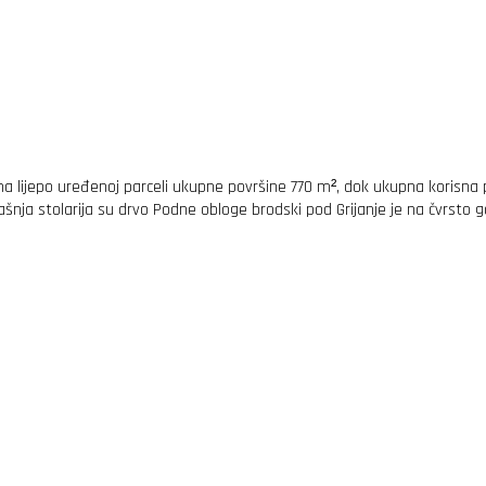
a lijepo uređenoj parceli ukupne površine 770 m², dok ukupna korisna p
trašnja stolarija su drvo Podne obloge brodski pod Grijanje je na čvrsto 