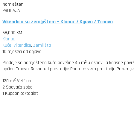
Namješten
PRODAJA
Vikendica sa zemljištem – Klanac / Kijevo / Trnovo
68,000 KM
Klanac
Kuće
,
Vikendice
,
Zemljišta
10 mjeseci od objave
Prodaje se namještena kuća površine 45 m² u osnovi, a korisne površ
općina Trnovo. Raspored prostorija: Podrum: veća prostorija Prizemlje:
2
130 m
Veličina
2
Spavaća soba
1
Kupaonica/toalet