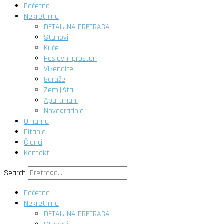
Početna
Nekretnine
DETALJNA PRETRAGA
Stanovi
Kuće
Poslovni prostori
Vikendice
Garaže
Zemljišta
Apartmani
Novogradnja
O nama
Pitanja
Članci
Kontakt
Search
Početna
Nekretnine
DETALJNA PRETRAGA