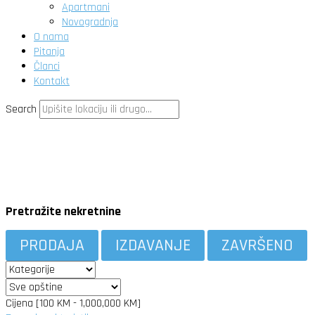
Apartmani
Novogradnja
O nama
Pitanja
Članci
Kontakt
Search
Pretražite nekretnine
PRODAJA
IZDAVANJE
ZAVRŠENO
Cijena [
100 KM
-
1,000,000 KM
]