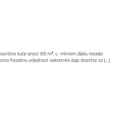
ovršina kuće iznosi 105 m², u mirnom dijelu naselja
gorivo Posebnu vrijednost nekretnini daje dvorište sa […]