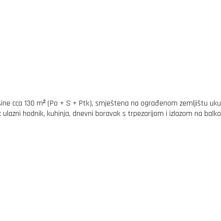
ine cca 130 m² (Po + S + Ptk), smještena na ograđenom zemljištu ukupn
 ulazni hodnik, kuhinja, dnevni boravak s trpezarijom i izlazom na balkon