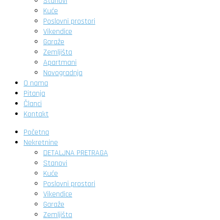
Stanovi
Kuće
Poslovni prostori
Vikendice
Garaže
Zemljišta
Apartmani
Novogradnja
O nama
Pitanja
Članci
Kontakt
Početna
Nekretnine
DETALJNA PRETRAGA
Stanovi
Kuće
Poslovni prostori
Vikendice
Garaže
Zemljišta