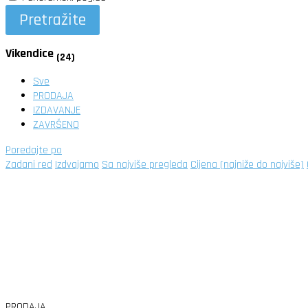
Pretražite
Vikendice
(24)
Sve
PRODAJA
IZDAVANJE
ZAVRŠENO
Poredajte po
Zadani red
Izdvajamo
Sa najviše pregleda
Cijena (najniže do najviše)
PRODAJA