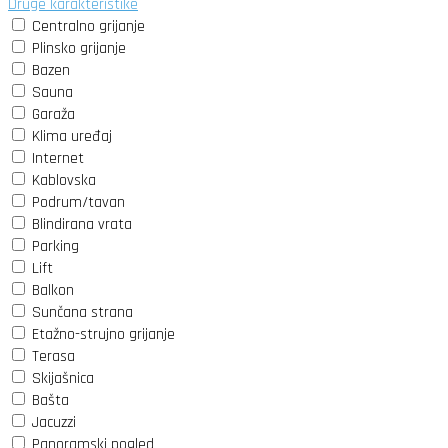
Druge karakteristike
Centralno grijanje
Plinsko grijanje
Bazen
Sauna
Garaža
Klima uređaj
Internet
Kablovska
Podrum/tavan
Blindirana vrata
Parking
Lift
Balkon
Sunčana strana
Etažno-strujno grijanje
Terasa
Skijašnica
Bašta
Jacuzzi
Panoramski pogled