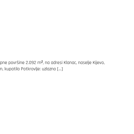
e površine 2.092 m², na adresi Klanac, naselje Kijevo,
, kupatilo Potkrovlje: uzlazno […]