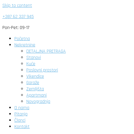
Skip to content
+387 62 337 945
Pon-Pet: 09-17
Početna
Nekretnine
DETALJNA PRETRAGA
Stanovi
Kuće
Poslovni prostori
Vikendice
Garaže
Zemljišta
Apartmani
Novogradnja
O nama
Pitanja
Članci
Kontakt