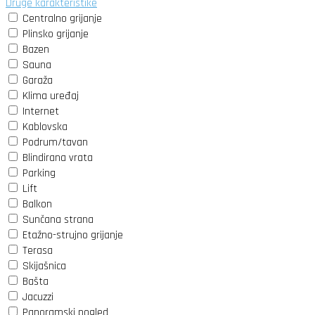
Druge karakteristike
Centralno grijanje
Plinsko grijanje
Bazen
Sauna
Garaža
Klima uređaj
Internet
Kablovska
Podrum/tavan
Blindirana vrata
Parking
Lift
Balkon
Sunčana strana
Etažno-strujno grijanje
Terasa
Skijašnica
Bašta
Jacuzzi
Panoramski pogled