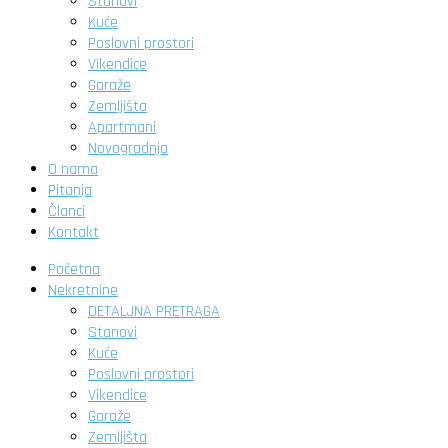
Stanovi
Kuće
Poslovni prostori
Vikendice
Garaže
Zemljišta
Apartmani
Novogradnja
O nama
Pitanja
Članci
Kontakt
Početna
Nekretnine
DETALJNA PRETRAGA
Stanovi
Kuće
Poslovni prostori
Vikendice
Garaže
Zemljišta