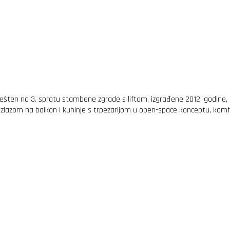
en na 3. spratu stambene zgrade s liftom, izgrađene 2012. godine, u uli
izlazom na balkon i kuhinje s trpezarijom u open-space konceptu, kom