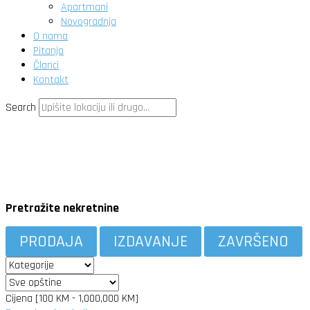
Apartmani
Novogradnja
O nama
Pitanja
Članci
Kontakt
Search
Pretražite nekretnine
PRODAJA
IZDAVANJE
ZAVRŠENO
Cijena [
100 KM
-
1,000,000 KM
]