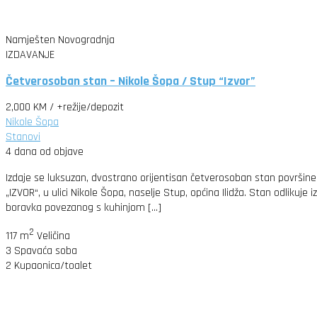
Namješten
Novogradnja
IZDAVANJE
Četverosoban stan – Nikole Šopa / Stup “Izvor”
2,000 KM
/ +režije/depozit
Nikole Šopa
Stanovi
4 dana od objave
Izdaje se luksuzan, dvostrano orijentisan četverosoban stan površi
„IZVOR“, u ulici Nikole Šopa, naselje Stup, općina Ilidža. Stan odlikuj
boravka povezanog s kuhinjom […]
2
117 m
Veličina
3
Spavaća soba
2
Kupaonica/toalet