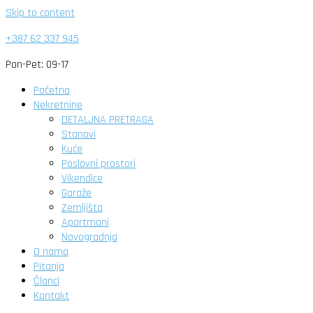
Skip to content
+387 62 337 945
Pon-Pet: 09-17
Početna
Nekretnine
DETALJNA PRETRAGA
Stanovi
Kuće
Poslovni prostori
Vikendice
Garaže
Zemljišta
Apartmani
Novogradnja
O nama
Pitanja
Članci
Kontakt