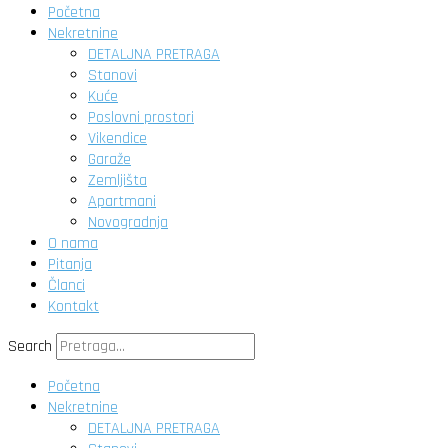
Početna
Nekretnine
DETALJNA PRETRAGA
Stanovi
Kuće
Poslovni prostori
Vikendice
Garaže
Zemljišta
Apartmani
Novogradnja
O nama
Pitanja
Članci
Kontakt
Search
Početna
Nekretnine
DETALJNA PRETRAGA