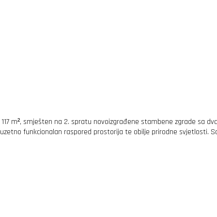
ne 117 m², smješten na 2. spratu novoizgrađene stambene zgrade sa d
e izuzetno funkcionalan raspored prostorija te obilje prirodne svjetlosti