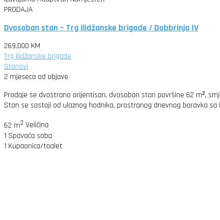
PRODAJA
Dvosoban stan – Trg ilidžanske brigade / Dobbrinja IV
269,000 KM
Trg ilidžanske brigade
Stanovi
2 mjeseca od objave
Prodaje se dvostrano orijentisan, dvosoban stan površine 62 m², smješt
Stan se sastoji od ulaznog hodnika, prostranog dnevnog boravka sa 
2
62 m
Veličina
1
Spavaća soba
1
Kupaonica/toalet