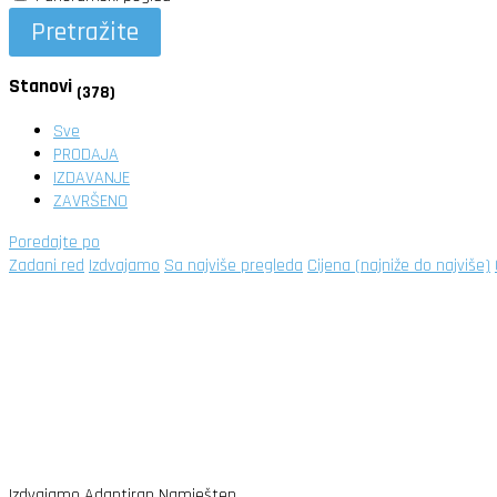
Pretražite
Stanovi
(378)
Sve
PRODAJA
IZDAVANJE
ZAVRŠENO
Poredajte po
Zadani red
Izdvajamo
Sa najviše pregleda
Cijena (najniže do najviše)
Izdvajamo
Adaptiran
Namješten