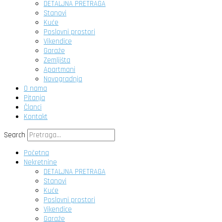
DETALJNA PRETRAGA
Stanovi
Kuće
Poslovni prostori
Vikendice
Garaže
Zemljišta
Apartmani
Novogradnja
O nama
Pitanja
Članci
Kontakt
Search
Početna
Nekretnine
DETALJNA PRETRAGA
Stanovi
Kuće
Poslovni prostori
Vikendice
Garaže