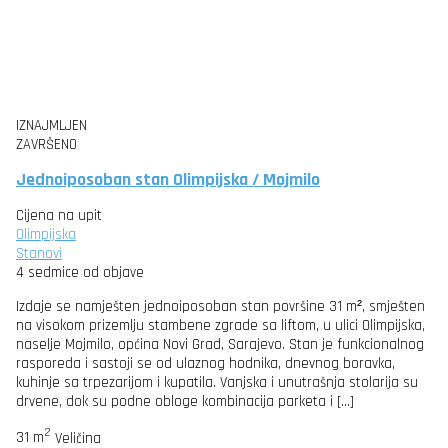
IZNAJMLJEN
ZAVRŠENO
Jednoiposoban stan Olimpijska / Mojmilo
Cijena na upit
Olimpijska
Stanovi
4 sedmice od objave
Izdaje se namješten jednoiposoban stan površine 31 m², smješten
na visokom prizemlju stambene zgrade sa liftom, u ulici Olimpijska,
naselje Mojmilo, općina Novi Grad, Sarajevo. Stan je funkcionalnog
rasporeda i sastoji se od ulaznog hodnika, dnevnog boravka,
kuhinje sa trpezarijom i kupatila. Vanjska i unutrašnja stolarija su
drvene, dok su podne obloge kombinacija parketa i […]
2
31 m
Veličina