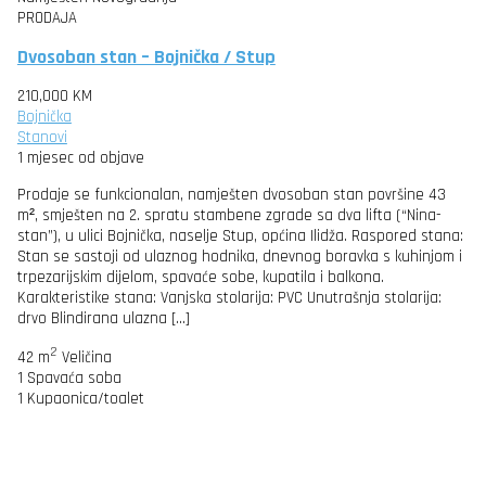
PRODAJA
Dvosoban stan – Bojnička / Stup
210,000 KM
Bojnička
Stanovi
1 mjesec od objave
Prodaje se funkcionalan, namješten dvosoban stan površine 43
m², smješten na 2. spratu stambene zgrade sa dva lifta (“Nina-
stan”), u ulici Bojnička, naselje Stup, općina Ilidža. Raspored stana:
Stan se sastoji od ulaznog hodnika, dnevnog boravka s kuhinjom i
trpezarijskim dijelom, spavaće sobe, kupatila i balkona.
Karakteristike stana: Vanjska stolarija: PVC Unutrašnja stolarija:
drvo Blindirana ulazna […]
2
42 m
Veličina
1
Spavaća soba
1
Kupaonica/toalet