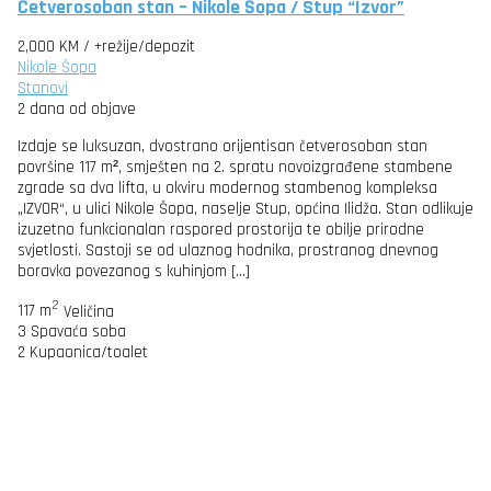
Četverosoban stan – Nikole Šopa / Stup “Izvor”
2,000 KM
/ +režije/depozit
Nikole Šopa
Stanovi
2 dana od objave
Izdaje se luksuzan, dvostrano orijentisan četverosoban stan
površine 117 m², smješten na 2. spratu novoizgrađene stambene
zgrade sa dva lifta, u okviru modernog stambenog kompleksa
„IZVOR“, u ulici Nikole Šopa, naselje Stup, općina Ilidža. Stan odlikuje
izuzetno funkcionalan raspored prostorija te obilje prirodne
svjetlosti. Sastoji se od ulaznog hodnika, prostranog dnevnog
boravka povezanog s kuhinjom […]
2
117 m
Veličina
3
Spavaća soba
2
Kupaonica/toalet