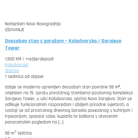
Namješten
Novo
Novogradnja
IZDAVANJE
Dvosoban stan s garažom – Kolodvorska / Sarajevo
Tower
1,500 KM
/ +režije/depozit
Kolodvorska
Stanovi
1 sedmica od objave
Izdaje se moderno opremljen dvosoban stan površine 58 m²,
smješten na 15. spratu prestižnog stambeno-poslovnog kompleksa
Sarajevo Tower, u ulici Kolodvorska, općina Novo Sarajevo. Stan se
odlikuje funkcionalnim rasporedom i obiljem prirodne svjetlosti, a
sastoji se od prostranog dnevnog boravka povezanog s kuhinjom i
trpezarijom, spavaće sobe, kupatila te balkona s otvorenim
panoramskim pogledom na […]
2
58 m
Veličina