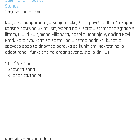
Sulejmana Filipovića
Stanovi
1 mjesec od objave
Izdaje se adaptirana garsonjera, uknjižene površine 18 m², ukupne
korisne površine 32 m², smještena na 7. spratu stambene zgrade s
liftom, u ulici Sulejmana Filipovića, naselje Dobrinja V, općina Novi
Grad, Sarajevo. Stan se sastoji od ulaznog hodnika, kupatila,
spavaće sobe te dnevnog boravka sa kuhinjom. Nekretnina je
adaptirana i funkcionalno organizovana, što je čini […]
2
18 m
Veličina
1
Spavaća soba
1
Kupaonica/toalet
Namješten
Novogradnja