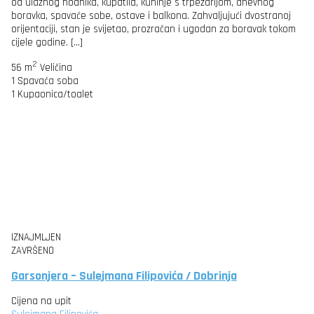
od ulaznog hodnika, kupatila, kuhinje s trpezarijom, dnevnog
boravka, spavaće sobe, ostave i balkona. Zahvaljujući dvostranoj
orijentaciji, stan je svijetao, prozračan i ugodan za boravak tokom
cijele godine. […]
2
56 m
Veličina
1
Spavaća soba
1
Kupaonica/toalet
IZNAJMLJEN
ZAVRŠENO
Garsonjera – Sulejmana Filipovića / Dobrinja
Cijena na upit