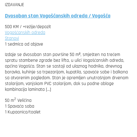
IZDAVANJE
Dvosoban stan Vogošćanskih odreda / Vogošća
500 KM
/ +režije/depozit
Vogošćanskih odreda
Stanovi
1 sedmica od objave
Izdaje se dvosoban stan površine 50 m², smješten na trećem
spratu stambene zgrade bez lifta, u ulici Vogošćanskih odreda,
općina Vogošća. Stan se sastoji od ulaznog hodnika, dnevnog
boravka, kuhinje sa trpezarijom, kupatila, spavaće sobe i balkona
sa otvorenim pogledom. Stan je opremljen unutrašnjom drvenom
stolarijom, vanjskom PVC stolarijom, dok su podne obloge
kombinacija laminata […]
2
50 m
Veličina
1
Spavaća soba
1
Kupaonica/toalet