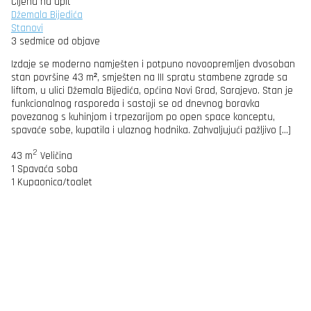
Cijena na upit
Džemala Bijedića
Stanovi
3 sedmice od objave
Izdaje se moderno namješten i potpuno novoopremljen dvosoban
stan površine 43 m², smješten na III spratu stambene zgrade sa
liftom, u ulici Džemala Bijedića, općina Novi Grad, Sarajevo. Stan je
funkcionalnog rasporeda i sastoji se od dnevnog boravka
povezanog s kuhinjom i trpezarijom po open space konceptu,
spavaće sobe, kupatila i ulaznog hodnika. Zahvaljujući pažljivo […]
2
43 m
Veličina
1
Spavaća soba
1
Kupaonica/toalet