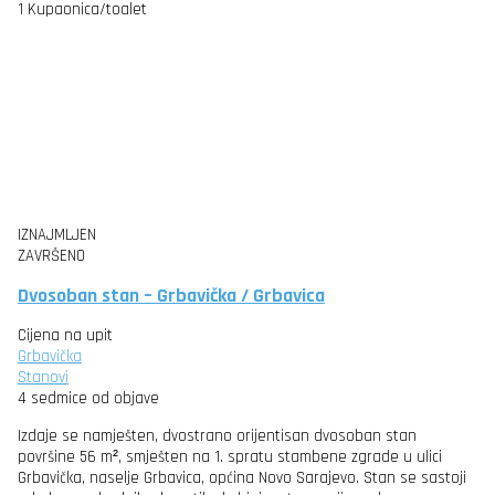
1
Kupaonica/toalet
IZNAJMLJEN
ZAVRŠENO
Dvosoban stan – Grbavička / Grbavica
Cijena na upit
Grbavička
Stanovi
4 sedmice od objave
Izdaje se namješten, dvostrano orijentisan dvosoban stan
površine 56 m², smješten na 1. spratu stambene zgrade u ulici
Grbavička, naselje Grbavica, općina Novo Sarajevo. Stan se sastoji