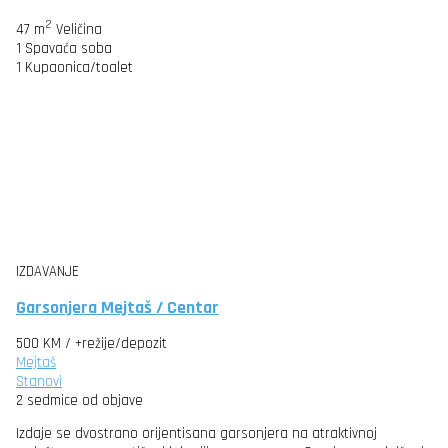
2
47 m
Veličina
1
Spavaća soba
1
Kupaonica/toalet
IZDAVANJE
Garsonjera Mejtaš / Centar
500 KM
/ +režije/depozit
Mejtaš
Stanovi
2 sedmice od objave
Izdaje se dvostrano orijentisana garsonjera na atraktivnoj