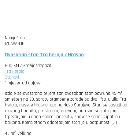
Namješten
IZDAVANJE
Dvosoban stan Trg heroja / Hrasno
800 KM
/ +režije/depozit
Trg Heroja
Stanovi
1 mjesec od objave
Izdaje se dvostrano orijentisan dvosoban stan površine 45 m²,
smješten na 20. spratu stambene zgrade sa dva lifta, u ulici Trg
Heroja, naselje Hrasno, općina Novo Sarajevo. Stan se sastoji od
ulaznog hodnika, prostranog dnevnog boravka sa kuhinjom i
trpezarijom u open space konceptu, spavaće sobe, kupatila i
balkona. Kompletnom adaptacijom stan je u potpunosti […]
2
45 m
Veličina