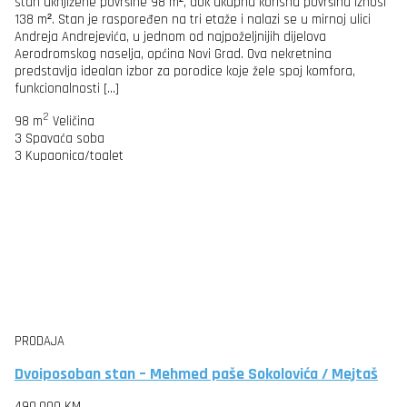
stan uknjižene površine 98 m², dok ukupna korisna površina iznosi
138 m². Stan je raspoređen na tri etaže i nalazi se u mirnoj ulici
Andreja Andrejevića, u jednom od najpoželjnijih dijelova
Aerodromskog naselja, općina Novi Grad. Ova nekretnina
predstavlja idealan izbor za porodice koje žele spoj komfora,
funkcionalnosti […]
2
98 m
Veličina
3
Spavaća soba
3
Kupaonica/toalet
PRODAJA
Dvoiposoban stan – Mehmed paše Sokolovića / Mejtaš
490,000 KM