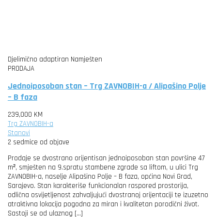
Djelimično adaptiran
Namješten
PRODAJA
Jednoiposoban stan – Trg ZAVNOBIH-a / Alipašino Polje
– B faza
239,000 KM
Trg ZAVNOBIH-a
Stanovi
2 sedmice od objave
Prodaje se dvostrano orijentisan jednoiposoban stan površine 47
m², smješten na 9.spratu stambene zgrade sa liftom, u ulici Trg
ZAVNOBIH-a, naselje Alipašino Polje – B faza, općina Novi Grad,
Sarajevo. Stan karakteriše funkcionalan raspored prostorija,
odlična osvijetljenost zahvaljujući dvostranoj orijentaciji te izuzetno
atraktivna lokacija pogodna za miran i kvalitetan porodični život.
Sastoji se od ulaznog […]