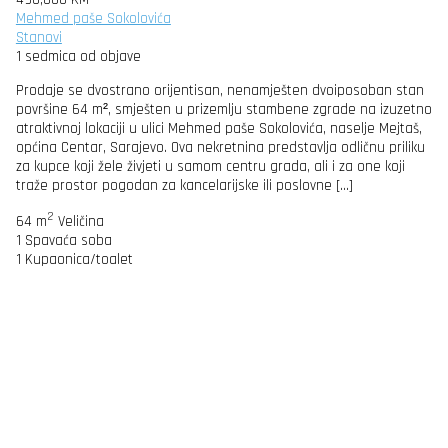
Mehmed paše Sokolovića
Stanovi
1 sedmica od objave
Prodaje se dvostrano orijentisan, nenamješten dvoiposoban stan
površine 64 m², smješten u prizemlju stambene zgrade na izuzetno
atraktivnoj lokaciji u ulici Mehmed paše Sokolovića, naselje Mejtaš,
općina Centar, Sarajevo. Ova nekretnina predstavlja odličnu priliku
za kupce koji žele živjeti u samom centru grada, ali i za one koji
traže prostor pogodan za kancelarijske ili poslovne […]
2
64 m
Veličina
1
Spavaća soba
1
Kupaonica/toalet