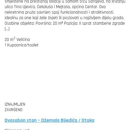
smještene na prestižnoj lokaciji u samom srcu Sarajeva, na križanju
ulica Tina Ujevića, Čekaluša i Mejtaša, općina Centar. Ova
nekretnina pruža savršen spoj funkcionalnosti i atraktivnosti,
idealnu za one koji žele živjeti ili poslovati u najživljem dijelu grada.
Osobine objekta: Površina: 20 m² Pozicija: II sprat stambene zgrade
[…]
2
20 m
Veličina
1
Kupaonica/toalet
IZNAJMLJEN
ZAVRŠENO
Dvosoban stan – Džemala Bijedića / Otoka