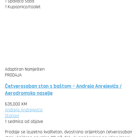
1
Spavaća soba
1
Kupaonica/toalet
Adaptiran
Namješten
PRODAJA
Četverosoban stan s baštom – Andreja Anrejevića /
Aerodromsko naselje
635,000 KM
Andreja Andrejevića
Stanovi
1 sedmica od objave
Prodaje se izuzetno kvalitetan, dvostrano orijentisan četverosoban