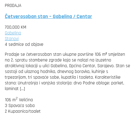
PRODAJA
Četverosoban stan – Gabelina / Centar
700,000 KM
Gabelina
Stanovi
4 sedmice od objave
Prodaje se četverosoban stan ukupne površine 106 m² smješten
na 2. spratu stambene zgrade koja se nalazi na izuzetno
atraktivnoj lokaciji u ulici Gabelina, Općina Centar, Sarajevo. Stan se
sastoji od ulaznog hodnika, dnevnog boravka, kuhinje s
trpezarijom, tri spavaće sobe, kupatila i toaleta. Karakteristike
stana: Unutrašnja i vanjska stolarija: drvo Podne obloge: parket,
laminat […]
2
106 m
Veličina
3
Spavaća soba
2
Kupaonica/toalet