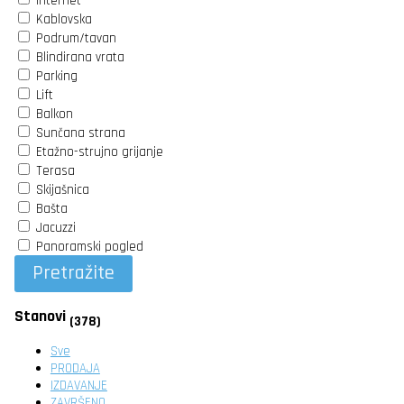
Internet
Kablovska
Podrum/tavan
Blindirana vrata
Parking
Lift
Balkon
Sunčana strana
Etažno-strujno grijanje
Terasa
Skijašnica
Bašta
Jacuzzi
Panoramski pogled
Pretražite
Stanovi
(378)
Sve
PRODAJA
IZDAVANJE
ZAVRŠENO