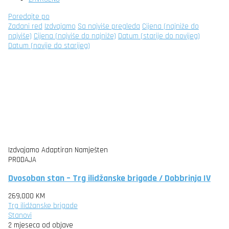
Poredajte po
Zadani red
Izdvajamo
Sa najviše pregleda
Cijena (najniže do
najviše)
Cijena (najviše do najniže)
Datum (starije do novijeg)
Datum (novije do starijeg)
Izdvajamo
Adaptiran
Namješten
PRODAJA
Dvosoban stan – Trg ilidžanske brigade / Dobbrinja IV
269,000 KM
Trg ilidžanske brigade
Stanovi
2 mjeseca od objave