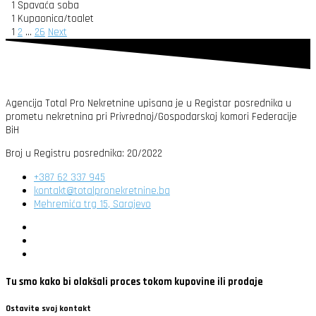
1
Spavaća soba
1
Kupaonica/toalet
1
2
…
26
Next
Agencija Total Pro Nekretnine upisana je u Registar posrednika u
prometu nekretnina pri Privrednoj/Gospodarskoj komori Federacije
BiH
Broj u Registru posrednika: 20/2022
+387 62 337 945
kontakt@totalpronekretnine.ba
Mehremića trg 15, Sarajevo
Tu smo kako bi olakšali proces tokom kupovine ili prodaje
Ostavite svoj kontakt