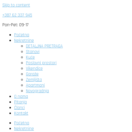
Skip to content
+387 62 337 945
Pon-Pet: 09-17
Početna
Nekretnine
DETALJNA PRETRAGA
Stanovi
Kuće
Poslovni prostori
Vikendice
Garaže
Zemljišta
Apartmani
Novogradnja
O nama
Pitanja
Članci
Kontakt
Početna
Nekretnine