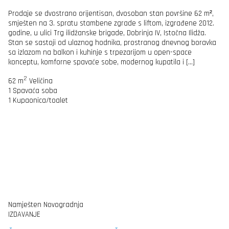
Prodaje se dvostrano orijentisan, dvosoban stan površine 62 m²,
smješten na 3. spratu stambene zgrade s liftom, izgrađene 2012.
godine, u ulici Trg ilidžanske brigade, Dobrinja IV, Istočna Ilidža.
Stan se sastoji od ulaznog hodnika, prostranog dnevnog boravka
sa izlazom na balkon i kuhinje s trpezarijom u open-space
konceptu, komforne spavaće sobe, modernog kupatila i […]
2
62 m
Veličina
1
Spavaća soba
1
Kupaonica/toalet
Namješten
Novogradnja
IZDAVANJE