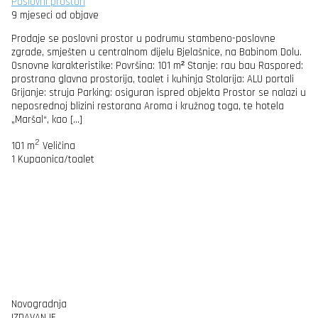
Poslovni prostori
9 mjeseci od objave
Prodaje se poslovni prostor u podrumu stambeno-poslovne
zgrade, smješten u centralnom dijelu Bjelašnice, na Babinom Dolu.
Osnovne karakteristike: Površina: 101 m² Stanje: rau bau Raspored:
prostrana glavna prostorija, toalet i kuhinja Stolarija: ALU portali
Grijanje: struja Parking: osiguran ispred objekta Prostor se nalazi u
neposrednoj blizini restorana Aroma i kružnog toga, te hotela
„Maršal“, kao […]
2
101 m
Veličina
1
Kupaonica/toalet
Novogradnja
IZDAVANJE