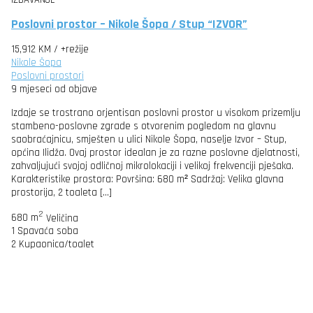
Poslovni prostor – Nikole Šopa / Stup “IZVOR”
15,912 KM
/ +režije
Nikole Šopa
Poslovni prostori
9 mjeseci od objave
Izdaje se trostrano orjentisan poslovni prostor u visokom prizemlju
stambeno-poslovne zgrade s otvorenim pogledom na glavnu
saobraćajnicu, smješten u ulici Nikole Šopa, naselje Izvor – Stup,
općina Ilidža. Ovaj prostor idealan je za razne poslovne djelatnosti,
zahvaljujući svojoj odličnoj mikrolokaciji i velikoj frekvenciji pješaka.
Karakteristike prostora: Površina: 680 m² Sadržaj: Velika glavna
prostorija, 2 toaleta […]
2
680 m
Veličina
1
Spavaća soba
2
Kupaonica/toalet