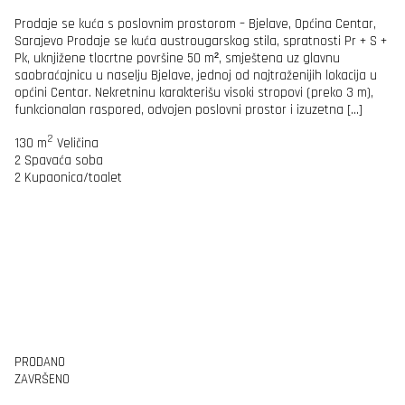
Prodaje se kuća s poslovnim prostorom – Bjelave, Općina Centar,
Sarajevo Prodaje se kuća austrougarskog stila, spratnosti Pr + S +
Pk, uknjižene tlocrtne površine 50 m², smještena uz glavnu
saobraćajnicu u naselju Bjelave, jednoj od najtraženijih lokacija u
općini Centar. Nekretninu karakterišu visoki stropovi (preko 3 m),
funkcionalan raspored, odvojen poslovni prostor i izuzetna […]
2
130 m
Veličina
2
Spavaća soba
2
Kupaonica/toalet
PRODANO
ZAVRŠENO