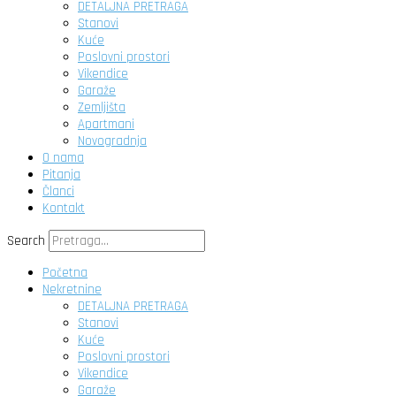
DETALJNA PRETRAGA
Stanovi
Kuće
Poslovni prostori
Vikendice
Garaže
Zemljišta
Apartmani
Novogradnja
O nama
Pitanja
Članci
Kontakt
Search
Početna
Nekretnine
DETALJNA PRETRAGA
Stanovi
Kuće
Poslovni prostori
Vikendice
Garaže