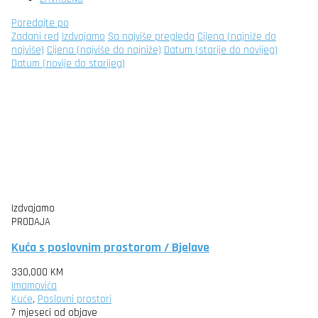
Poredajte po
Zadani red
Izdvajamo
Sa najviše pregleda
Cijena (najniže do
najviše)
Cijena (najviše do najniže)
Datum (starije do novijeg)
Datum (novije do starijeg)
Izdvajamo
PRODAJA
Kuća s poslovnim prostorom / Bjelave
330,000 KM
Imamovića
Kuće
,
Poslovni prostori
7 mjeseci od objave