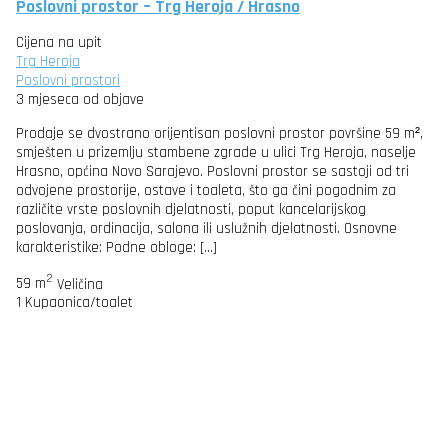
Poslovni prostor – Trg Heroja / Hrasno
Cijena na upit
Trg Heroja
Poslovni prostori
3 mjeseca od objave
Prodaje se dvostrano orijentisan poslovni prostor površine 59 m²,
smješten u prizemlju stambene zgrade u ulici Trg Heroja, naselje
Hrasno, općina Novo Sarajevo. Poslovni prostor se sastoji od tri
odvojene prostorije, ostave i toaleta, što ga čini pogodnim za
različite vrste poslovnih djelatnosti, poput kancelarijskog
poslovanja, ordinacija, salona ili uslužnih djelatnosti. Osnovne
karakteristike: Podne obloge: […]
2
59 m
Veličina
1
Kupaonica/toalet