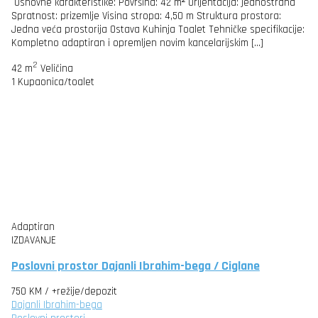
Osnovne karakteristike: Površina: 42 m² Orijentacija: jednostrana
Spratnost: prizemlje Visina stropa: 4,50 m Struktura prostora:
Jedna veća prostorija Ostava Kuhinja Toalet Tehničke specifikacije:
Kompletno adaptiran i opremljen novim kancelarijskim […]
2
42 m
Veličina
1
Kupaonica/toalet
Adaptiran
IZDAVANJE
Poslovni prostor Dajanli Ibrahim-bega / Ciglane
750 KM
/ +režije/depozit
Dajanli Ibrahim-bega