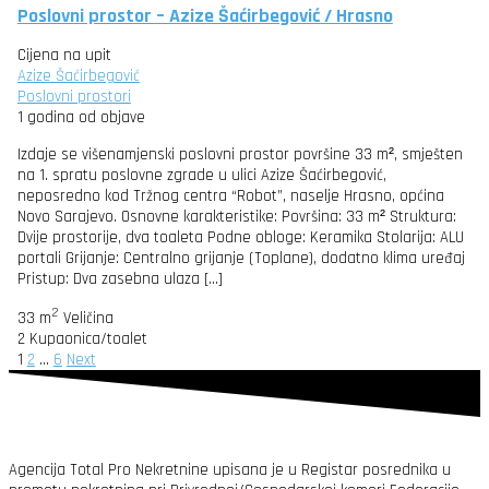
Poslovni prostor – Azize Šaćirbegović / Hrasno
Cijena na upit
Azize Šaćirbegović
Poslovni prostori
1 godina od objave
Izdaje se višenamjenski poslovni prostor površine 33 m², smješten
na 1. spratu poslovne zgrade u ulici Azize Šaćirbegović,
neposredno kod Tržnog centra “Robot”, naselje Hrasno, općina
Novo Sarajevo. Osnovne karakteristike: Površina: 33 m² Struktura:
Dvije prostorije, dva toaleta Podne obloge: Keramika Stolarija: ALU
portali Grijanje: Centralno grijanje (Toplane), dodatno klima uređaj
Pristup: Dva zasebna ulaza […]
2
33 m
Veličina
2
Kupaonica/toalet
1
2
…
6
Next
Agencija Total Pro Nekretnine upisana je u Registar posrednika u