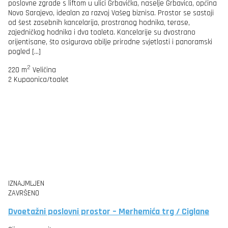
poslovne zgrade s liftom u ulici Grbavička, naselje Grbavica, općina
Novo Sarajevo, idealan za razvoj Vašeg biznisa. Prostor se sastoji
od šest zasebnih kancelarija, prostranog hodnika, terase,
zajedničkog hodnika i dva toaleta. Kancelarije su dvostrano
orijentisane, što osigurava obilje prirodne svjetlosti i panoramski
pogled […]
2
220 m
Veličina
2
Kupaonica/toalet
IZNAJMLJEN
ZAVRŠENO
Dvoetažni poslovni prostor – Merhemića trg / Ciglane