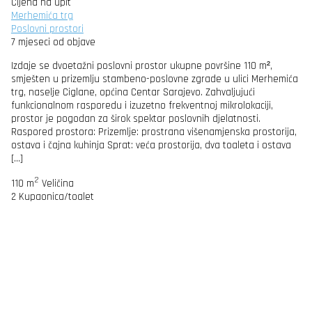
Cijena na upit
Merhemića trg
Poslovni prostori
7 mjeseci od objave
Izdaje se dvoetažni poslovni prostor ukupne površine 110 m²,
smješten u prizemlju stambeno-poslovne zgrade u ulici Merhemića
trg, naselje Ciglane, općina Centar Sarajevo. Zahvaljujući
funkcionalnom rasporedu i izuzetno frekventnoj mikrolokaciji,
prostor je pogodan za širok spektar poslovnih djelatnosti.
Raspored prostora: Prizemlje: prostrana višenamjenska prostorija,
ostava i čajna kuhinja Sprat: veća prostorija, dva toaleta i ostava
[…]
2
110 m
Veličina
2
Kupaonica/toalet