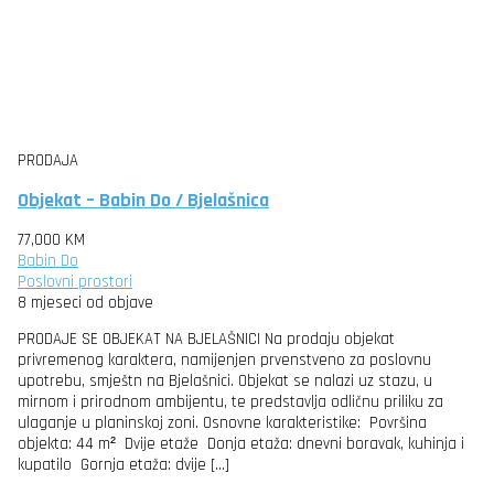
PRODAJA
Objekat – Babin Do / Bjelašnica
77,000 KM
Babin Do
Poslovni prostori
8 mjeseci od objave
PRODAJE SE OBJEKAT NA BJELAŠNICI Na prodaju objekat
privremenog karaktera, namijenjen prvenstveno za poslovnu
upotrebu, smještn na Bjelašnici. Objekat se nalazi uz stazu, u
mirnom i prirodnom ambijentu, te predstavlja odličnu priliku za
ulaganje u planinskoj zoni. Osnovne karakteristike: Površina
objekta: 44 m² Dvije etaže Donja etaža: dnevni boravak, kuhinja i
kupatilo Gornja etaža: dvije […]