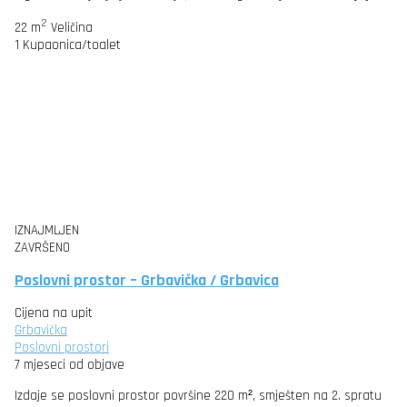
2
22 m
Veličina
1
Kupaonica/toalet
IZNAJMLJEN
ZAVRŠENO
Poslovni prostor – Grbavička / Grbavica
Cijena na upit
Grbavička
Poslovni prostori
7 mjeseci od objave
Izdaje se poslovni prostor površine 220 m², smješten na 2. spratu