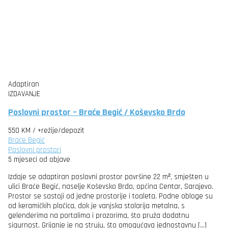
Adaptiran
IZDAVANJE
Poslovni prostor – Braće Begić / Koševsko Brdo
550 KM
/ +režije/depozit
Braće Begić
Poslovni prostori
5 mjeseci od objave
Izdaje se adaptiran poslovni prostor površine 22 m², smješten u
ulici Braće Begić, naselje Koševsko Brdo, općina Centar, Sarajevo.
Prostor se sastoji od jedne prostorije i toaleta. Podne obloge su
od keramičkih pločica, dok je vanjska stolarija metalna, s
gelenderima na portalima i prozorima, što pruža dodatnu
sigurnost. Grijanje je na struju, što omogućava jednostavnu […]