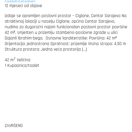
Poslovni prostori
12 mjeseci od objave
Izdaje se opremljen poslovni prostor – Ciglane, Centar Sarajevo Na
atraktivnoj lokaciji u naselju Ciglane, općina Centar Sarajevo,
nudimo za dugoročni najam funkcionalan poslovni prostor površine
42 m², smješten u prizemlju stambeno-poslovne zgrade u ulici
Dajanli Ibrahim-bega. Osnovne karakteristike: Površina: 42 m²
Orijentacija: jednostrana Spratnost: prizemlje Visina stropa: 4,50 m
Struktura prostora: Jedna veća prostorija […]
2
42 m
Veličina
1
Kupaonica/toalet
ZAVRŠENO