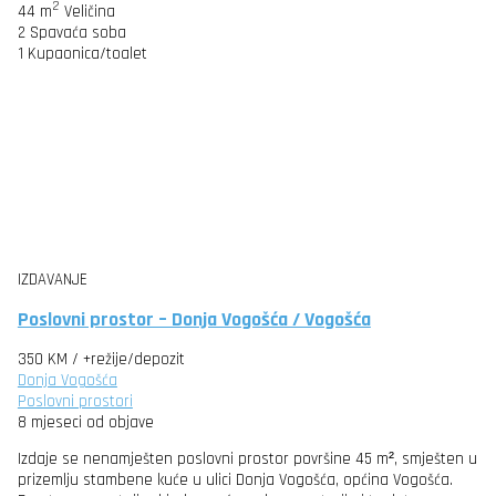
2
44 m
Veličina
2
Spavaća soba
1
Kupaonica/toalet
IZDAVANJE
Poslovni prostor – Donja Vogošća / Vogošća
350 KM
/ +režije/depozit
Donja Vogošća
Poslovni prostori
8 mjeseci od objave
Izdaje se nenamješten poslovni prostor površine 45 m², smješten u
prizemlju stambene kuće u ulici Donja Vogošća, općina Vogošća.