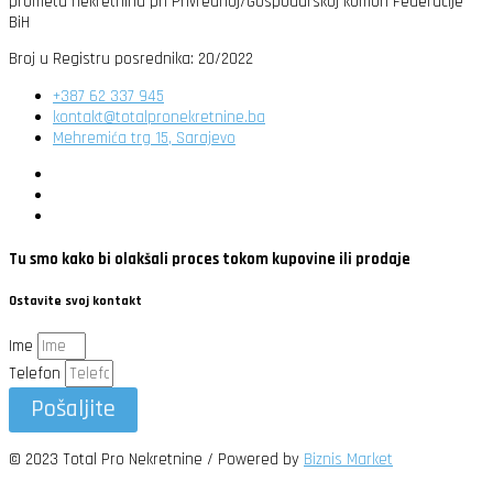
prometu nekretnina pri Privrednoj/Gospodarskoj komori Federacije
BiH
Broj u Registru posrednika: 20/2022
+387 62 337 945
kontakt@totalpronekretnine.ba
Mehremića trg 15, Sarajevo
Tu smo kako bi olakšali proces tokom kupovine ili prodaje
Ostavite svoj kontakt
Ime
Telefon
Pošaljite
© 2023 Total Pro Nekretnine / Powered by
Biznis Market