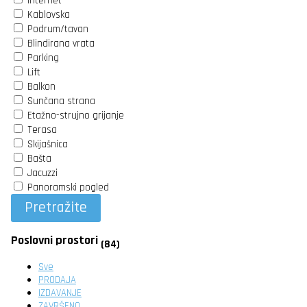
Internet
Kablovska
Podrum/tavan
Blindirana vrata
Parking
Lift
Balkon
Sunčana strana
Etažno-strujno grijanje
Terasa
Skijašnica
Bašta
Jacuzzi
Panoramski pogled
Pretražite
Poslovni prostori
(84)
Sve
PRODAJA
IZDAVANJE
ZAVRŠENO