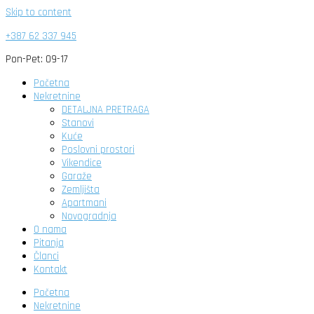
Skip to content
+387 62 337 945
Pon-Pet: 09-17
Početna
Nekretnine
DETALJNA PRETRAGA
Stanovi
Kuće
Poslovni prostori
Vikendice
Garaže
Zemljišta
Apartmani
Novogradnja
O nama
Pitanja
Članci
Kontakt
Početna
Nekretnine