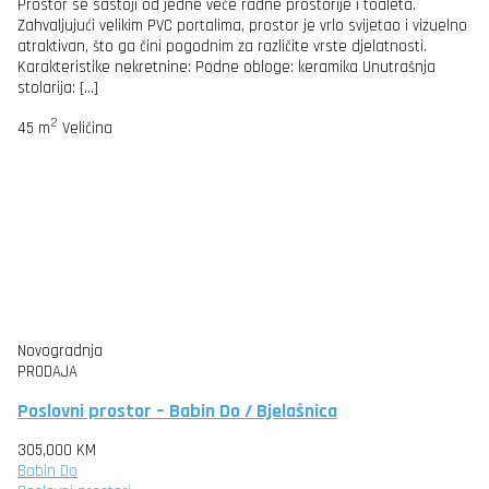
Prostor se sastoji od jedne veće radne prostorije i toaleta.
Zahvaljujući velikim PVC portalima, prostor je vrlo svijetao i vizuelno
atraktivan, što ga čini pogodnim za različite vrste djelatnosti.
Karakteristike nekretnine: Podne obloge: keramika Unutrašnja
stolarija: […]
2
45 m
Veličina
Novogradnja
PRODAJA
Poslovni prostor – Babin Do / Bjelašnica
305,000 KM
Babin Do