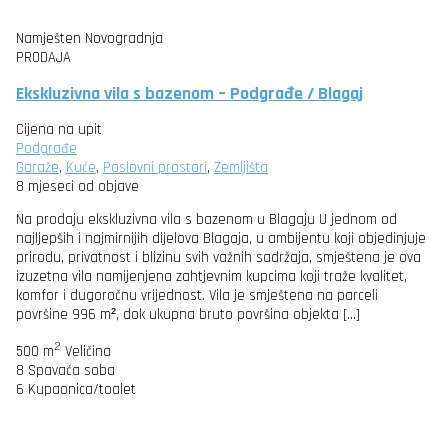
Namješten
Novogradnja
PRODAJA
Ekskluzivna vila s bazenom – Podgrađe / Blagaj
Cijena na upit
Podgrađe
Garaže
,
Kuće
,
Poslovni prostori
,
Zemljišta
8 mjeseci od objave
Na prodaju ekskluzivna vila s bazenom u Blagaju U jednom od
najljepših i najmirnijih dijelova Blagaja, u ambijentu koji objedinjuje
prirodu, privatnost i blizinu svih važnih sadržaja, smještena je ova
izuzetna vila namijenjena zahtjevnim kupcima koji traže kvalitet,
komfor i dugoročnu vrijednost. Vila je smještena na parceli
površine 996 m², dok ukupna bruto površina objekta […]
2
500 m
Veličina
8
Spavaća soba
6
Kupaonica/toalet