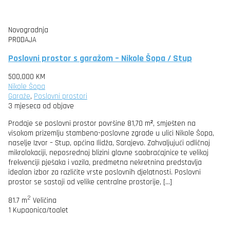
Novogradnja
PRODAJA
Poslovni prostor s garažom – Nikole Šopa / Stup
500,000 KM
Nikole Šopa
Garaže
,
Poslovni prostori
3 mjeseca od objave
Prodaje se poslovni prostor površine 81,70 m², smješten na
visokom prizemlju stambeno-poslovne zgrade u ulici Nikole Šopa,
naselje Izvor – Stup, općina Ilidža, Sarajevo. Zahvaljujući odličnoj
mikrolokaciji, neposrednoj blizini glavne saobraćajnice te velikoj
frekvenciji pješaka i vozila, predmetna nekretnina predstavlja
idealan izbor za različite vrste poslovnih djelatnosti. Poslovni
prostor se sastoji od velike centralne prostorije, […]
2
81.7 m
Veličina
1
Kupaonica/toalet