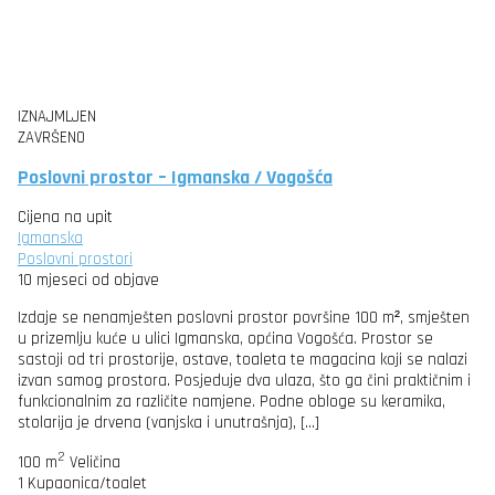
IZNAJMLJEN
ZAVRŠENO
Poslovni prostor – Igmanska / Vogošća
Cijena na upit
Igmanska
Poslovni prostori
10 mjeseci od objave
Izdaje se nenamješten poslovni prostor površine 100 m², smješten
u prizemlju kuće u ulici Igmanska, općina Vogošća. Prostor se
sastoji od tri prostorije, ostave, toaleta te magacina koji se nalazi
izvan samog prostora. Posjeduje dva ulaza, što ga čini praktičnim i
funkcionalnim za različite namjene. Podne obloge su keramika,
stolarija je drvena (vanjska i unutrašnja), […]
2
100 m
Veličina
1
Kupaonica/toalet