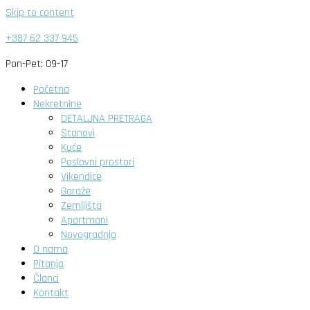
Skip to content
+387 62 337 945
Pon-Pet: 09-17
Početna
Nekretnine
DETALJNA PRETRAGA
Stanovi
Kuće
Poslovni prostori
Vikendice
Garaže
Zemljišta
Apartmani
Novogradnja
O nama
Pitanja
Članci
Kontakt