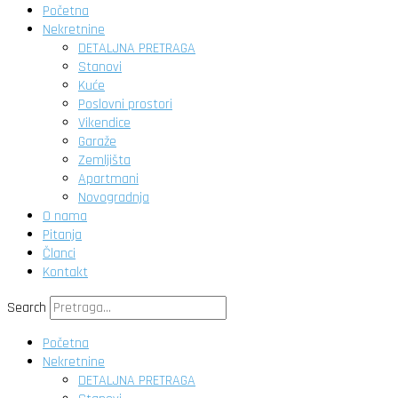
Početna
Nekretnine
DETALJNA PRETRAGA
Stanovi
Kuće
Poslovni prostori
Vikendice
Garaže
Zemljišta
Apartmani
Novogradnja
O nama
Pitanja
Članci
Kontakt
Search
Početna
Nekretnine
DETALJNA PRETRAGA