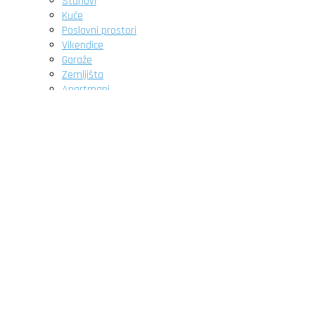
Stanovi
Kuće
Poslovni prostori
Vikendice
Garaže
Zemljišta
Apartmani
Novogradnja
O nama
Pitanja
Članci
Kontakt
Početna
Nekretnine
DETALJNA PRETRAGA
Stanovi
Kuće
Poslovni prostori
Vikendice
Garaže
Zemljišta