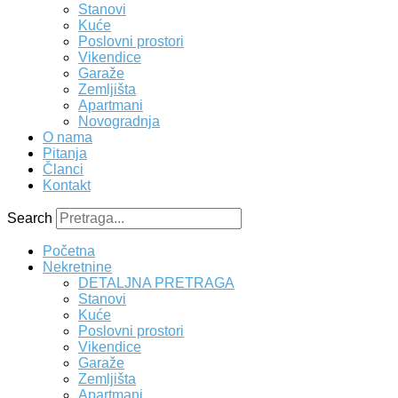
Početna
Nekretnine
DETALJNA PRETRAGA
Stanovi
Kuće
Poslovni prostori
Vikendice
Garaže
Zemljišta
Apartmani
Novogradnja
O nama
Pitanja
Članci
Kontakt
Search
Početna
Nekretnine
DETALJNA PRETRAGA