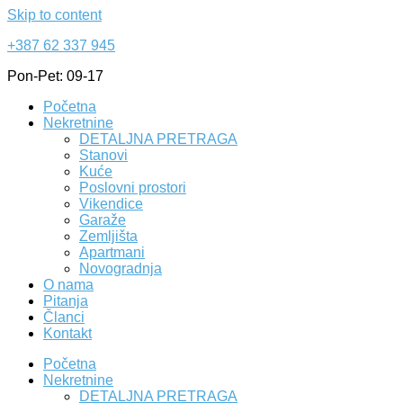
Skip to content
+387 62 337 945
Pon-Pet: 09-17
Početna
Nekretnine
DETALJNA PRETRAGA
Stanovi
Kuće
Poslovni prostori
Vikendice
Garaže
Zemljišta
Apartmani
Novogradnja
O nama
Pitanja
Članci
Kontakt