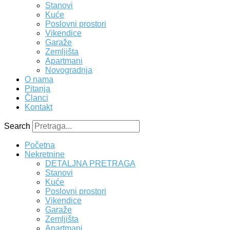
Početna
Nekretnine
DETALJNA PRETRAGA
Stanovi
Kuće
Poslovni prostori
Vikendice
Garaže
Zemljišta
Apartmani
Novogradnja
O nama
Pitanja
Članci
Kontakt
Search
Početna
Nekretnine
DETALJNA PRETRAGA