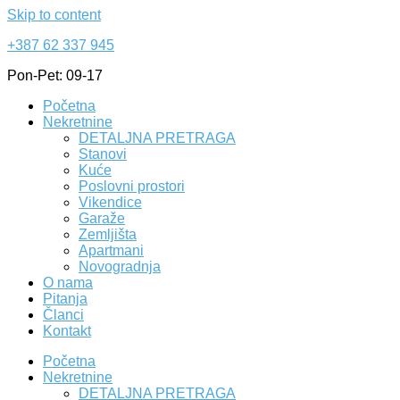
Skip to content
+387 62 337 945
Pon-Pet: 09-17
Početna
Nekretnine
DETALJNA PRETRAGA
Stanovi
Kuće
Poslovni prostori
Vikendice
Garaže
Zemljišta
Apartmani
Novogradnja
O nama
Pitanja
Članci
Kontakt