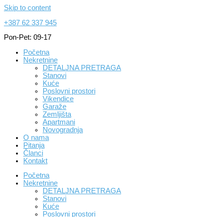
Skip to content
+387 62 337 945
Pon-Pet: 09-17
Početna
Nekretnine
DETALJNA PRETRAGA
Stanovi
Kuće
Poslovni prostori
Vikendice
Garaže
Zemljišta
Apartmani
Novogradnja
O nama
Pitanja
Članci
Kontakt
Početna
Nekretnine
DETALJNA PRETRAGA
Stanovi
Kuće
Poslovni prostori