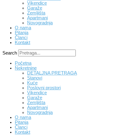
Vikendice
Garaže
Zemljišta
Apartmani
Novogradnja
O nama
Pitanja
Članci
Kontakt
Search
Početna
Nekretnine
DETALJNA PRETRAGA
Stanovi
Kuće
Poslovni prostori
Vikendice
Garaže
Zemljišta
Apartmani
Novogradnja
O nama
Pitanja
Članci
Kontakt