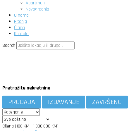
Apartmani
Novogradnja
O nama
Pitanja
Članci
Kontakt
Search
Pretražite nekretnine
PRODAJA
IZDAVANJE
ZAVRŠENO
Cijena [
100 KM
-
1,000,000 KM
]