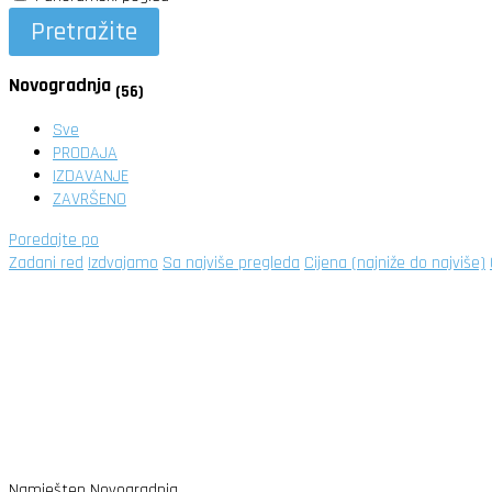
Pretražite
Novogradnja
(56)
Sve
PRODAJA
IZDAVANJE
ZAVRŠENO
Poredajte po
Zadani red
Izdvajamo
Sa najviše pregleda
Cijena (najniže do najviše)
Namješten
Novogradnja