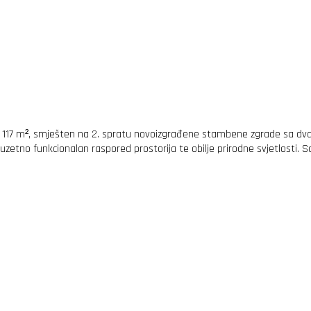
ne 117 m², smješten na 2. spratu novoizgrađene stambene zgrade sa d
e izuzetno funkcionalan raspored prostorija te obilje prirodne svjetlosti