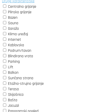
Druge karakteristike
Centralno grijanje
Plinsko grijanje
Bazen
Sauna
Garaža
Klima uređaj
Internet
Kablovska
Podrum/tavan
Blindirana vrata
Parking
Lift
Balkon
Sunčana strana
Etažno-strujno grijanje
Terasa
Skijašnica
Bašta
Jacuzzi
Panoramski pogled