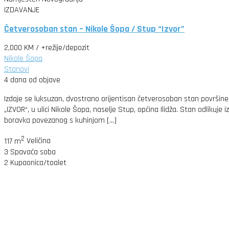
IZDAVANJE
Četverosoban stan – Nikole Šopa / Stup “Izvor”
2,000 KM
/ +režije/depozit
Nikole Šopa
Stanovi
4 dana od objave
Izdaje se luksuzan, dvostrano orijentisan četverosoban stan površi
„IZVOR“, u ulici Nikole Šopa, naselje Stup, općina Ilidža. Stan odlikuj
boravka povezanog s kuhinjom […]
2
117 m
Veličina
3
Spavaća soba
2
Kupaonica/toalet