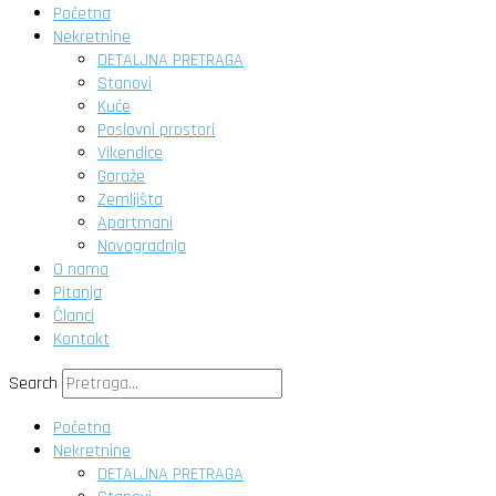
Početna
Nekretnine
DETALJNA PRETRAGA
Stanovi
Kuće
Poslovni prostori
Vikendice
Garaže
Zemljišta
Apartmani
Novogradnja
O nama
Pitanja
Članci
Kontakt
Search
Početna
Nekretnine
DETALJNA PRETRAGA