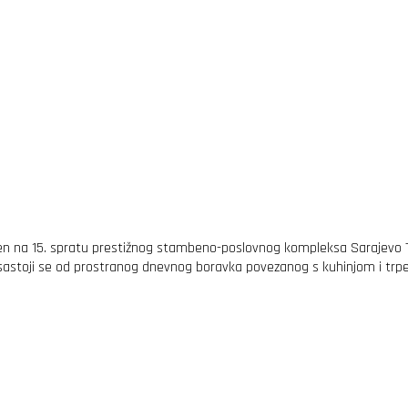
n na 15. spratu prestižnog stambeno-poslovnog kompleksa Sarajevo To
a sastoji se od prostranog dnevnog boravka povezanog s kuhinjom i trpe