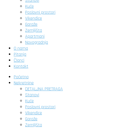
Stanovi
Kuće
Poslovni prostori
Vikendice
Garaže
Zemljišta
Apartmani
Novogradnja
O nama
Pitanja
Članci
Kontakt
Početna
Nekretnine
DETALJNA PRETRAGA
Stanovi
Kuće
Poslovni prostori
Vikendice
Garaže
Zemljišta