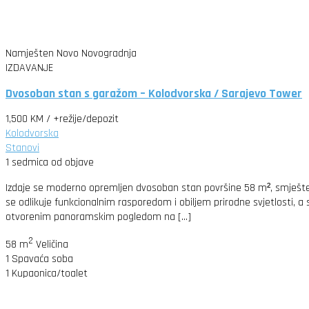
Namješten
Novo
Novogradnja
IZDAVANJE
Dvosoban stan s garažom – Kolodvorska / Sarajevo Tower
1,500 KM
/ +režije/depozit
Kolodvorska
Stanovi
1 sedmica od objave
Izdaje se moderno opremljen dvosoban stan površine 58 m², smješte
se odlikuje funkcionalnim rasporedom i obiljem prirodne svjetlosti, 
otvorenim panoramskim pogledom na […]
2
58 m
Veličina
1
Spavaća soba
1
Kupaonica/toalet