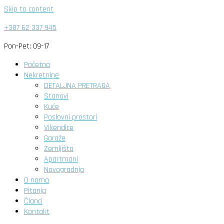
Skip to content
+387 62 337 945
Pon-Pet: 09-17
Početna
Nekretnine
DETALJNA PRETRAGA
Stanovi
Kuće
Poslovni prostori
Vikendice
Garaže
Zemljišta
Apartmani
Novogradnja
O nama
Pitanja
Članci
Kontakt