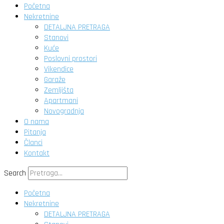
Početna
Nekretnine
DETALJNA PRETRAGA
Stanovi
Kuće
Poslovni prostori
Vikendice
Garaže
Zemljišta
Apartmani
Novogradnja
O nama
Pitanja
Članci
Kontakt
Search
Početna
Nekretnine
DETALJNA PRETRAGA