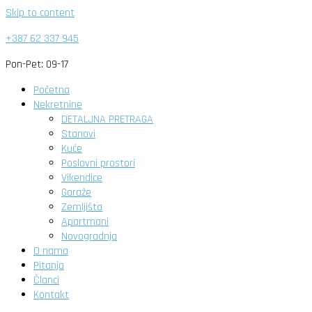
Skip to content
+387 62 337 945
Pon-Pet: 09-17
Početna
Nekretnine
DETALJNA PRETRAGA
Stanovi
Kuće
Poslovni prostori
Vikendice
Garaže
Zemljišta
Apartmani
Novogradnja
O nama
Pitanja
Članci
Kontakt