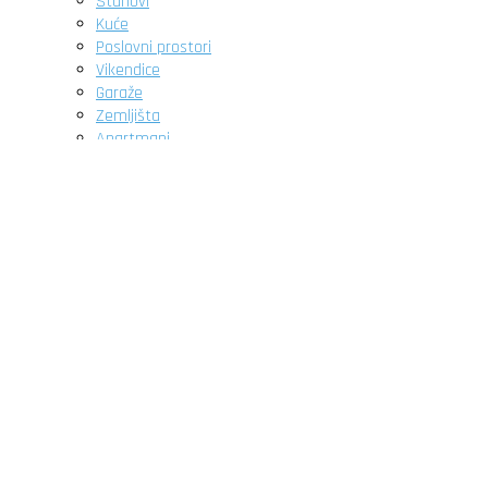
Stanovi
Kuće
Poslovni prostori
Vikendice
Garaže
Zemljišta
Apartmani
Novogradnja
O nama
Pitanja
Članci
Kontakt
Početna
Nekretnine
DETALJNA PRETRAGA
Stanovi
Kuće
Poslovni prostori
Vikendice
Garaže
Zemljišta