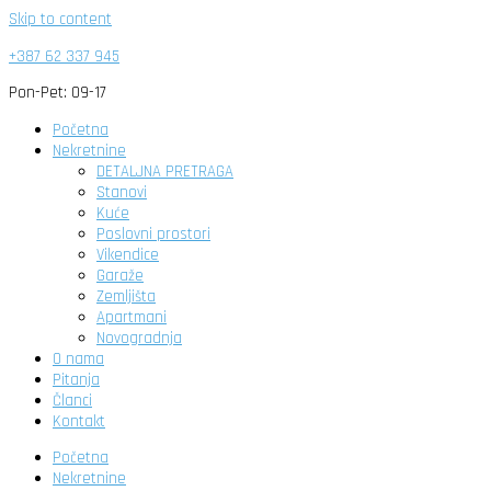
Skip to content
+387 62 337 945
Pon-Pet: 09-17
Početna
Nekretnine
DETALJNA PRETRAGA
Stanovi
Kuće
Poslovni prostori
Vikendice
Garaže
Zemljišta
Apartmani
Novogradnja
O nama
Pitanja
Članci
Kontakt
Početna
Nekretnine