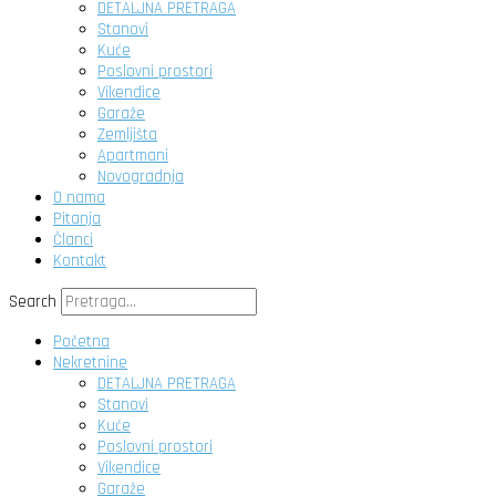
DETALJNA PRETRAGA
Stanovi
Kuće
Poslovni prostori
Vikendice
Garaže
Zemljišta
Apartmani
Novogradnja
O nama
Pitanja
Članci
Kontakt
Search
Početna
Nekretnine
DETALJNA PRETRAGA
Stanovi
Kuće
Poslovni prostori
Vikendice
Garaže