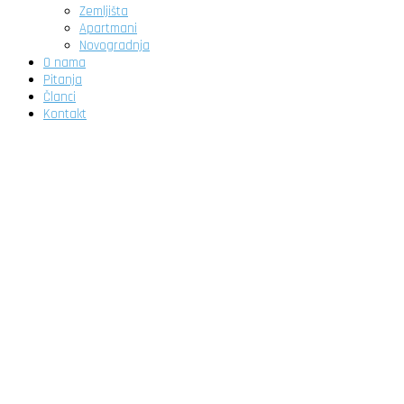
Zemljišta
Apartmani
Novogradnja
O nama
Pitanja
Članci
Kontakt
Početna
Nekretnine
DETALJNA PRETRAGA
Stanovi
Kuće
Poslovni prostori
Vikendice
Garaže
Zemljišta
Apartmani
Novogradnja
O nama
Pitanja
Članci
Kontakt